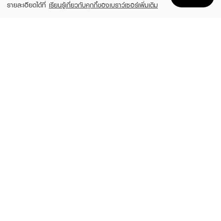
รายละเอียดได้ที่
เรียนรู้เกี่ยวกับคุกกี้ของเบราว์เซอร์เพิ่มเติม
Home
Home
Promotions
Promotions
Shopping Bag
Shopping Bag
Account
Account
MAC
BOBBI BROWN
Macximal Matte Lipstick
Crushed Lip Color
(10%)
(10%)
฿900
฿1,350
฿1,000
฿1,500
28 Variations
12 Variations
MAC
L'OREAL
Lustreglass Lipstick
Color Riche Intense Volume Matte 129
(10%)
(43%)
฿900
฿199
฿1,000
฿349