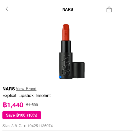
NARS
NARS
View Brand
Explicit Lipstick Insolent
฿1,440
฿1,600
Save
฿160 (10%)
Size 3.8 G • 194251136974