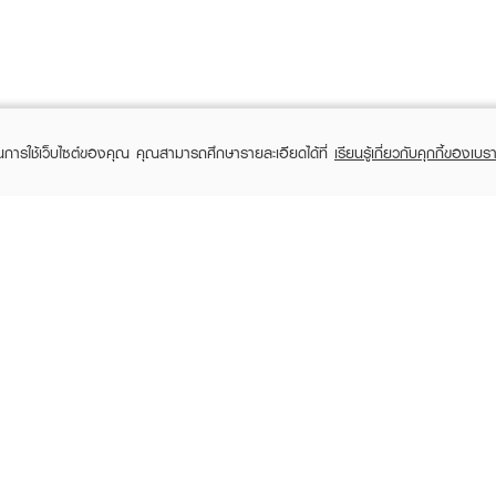
ในการใช้เว็บไซต์ของคุณ คุณสามารถศึกษารายละเอียดได้ที่
เรียนรู้เกี่ยวกับคุกกี้ของเบรา
TOMER CARE
EVEANDBOY MEMBER
 Shopping
Member registration
 store
t us