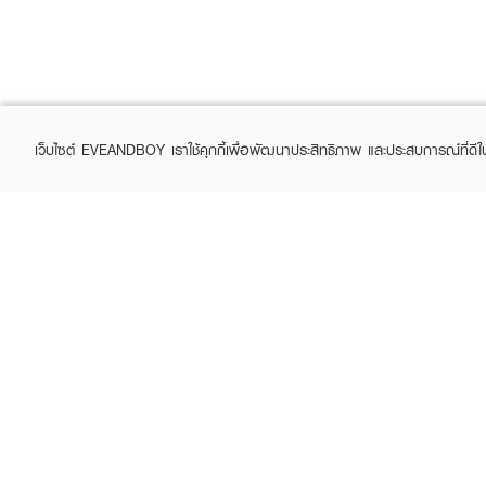
เว็บไซต์ EVEANDBOY เราใช้คุกกี้เพื่อพัฒนาประสิทธิภาพ และประสบการณ์ที่ดี
ABOUT EVEANDBOY
CUS
Brand story
Online
Privacy Policy
Find a
Terms and Conditions
Contac
Sell on EVEANDBOY
Whistleblowing