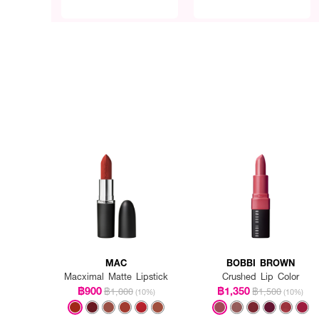
MAC
BOBBI BROWN
Macximal Matte Lipstick
Crushed Lip Color
฿900
฿1,350
฿1,000
฿1,500
(10%)
(10%)