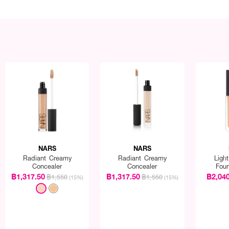
NARS
NARS
Radiant Creamy
Radiant Creamy
Light
Concealer
Concealer
Foun
฿1,317.50
฿1,317.50
฿2,04
฿1,550
฿1,550
(15%)
(15%)