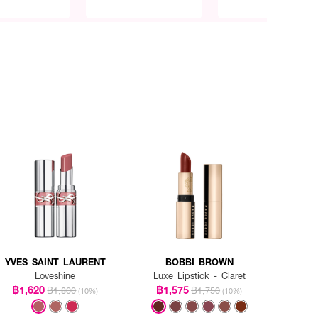
YVES SAINT LAURENT
BOBBI BROWN
Loveshine
Luxe Lipstick - Claret
฿1,620
฿1,575
฿1,800
฿1,750
(10%)
(10%)