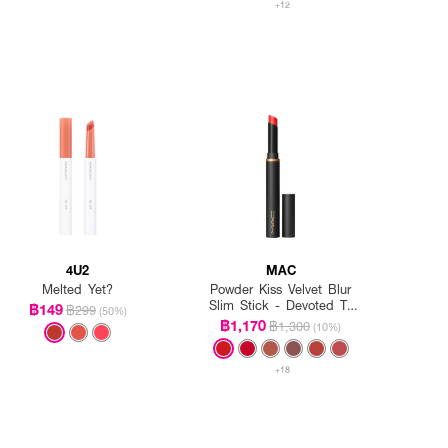
+12
4U2
MAC
Melted Yet?
Powder Kiss Velvet Blur
Slim Stick - Devoted To
฿149
฿299
(50%)
Danger
฿1,170
฿1,300
(10%)
+18