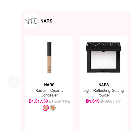
NARS
NARS
NARS
Radiant Creamy
Light Reflecting Setting
Concealer
Powder
฿1,317.50
฿1,615
฿1,550
฿1,900
(15%)
(15%)