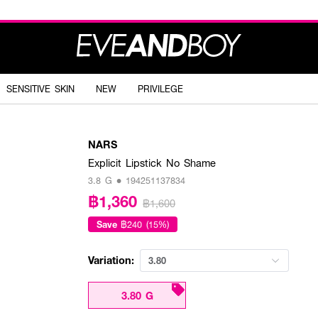
SENSITIVE SKIN
NEW
PRIVILEGE
NARS
Explicit Lipstick No Shame
3.8 G • 194251137834
฿1,360
฿1,600
Save
฿240 (15%)
Variation:
3.80
3.80 G