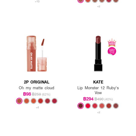
+10
+2
2P ORIGINAL
KATE
Oh my matte cloud
Lip Monster 12 Ruby's
Vow
฿98
฿259
(62%)
฿294
฿490
(40%)
+4
+2