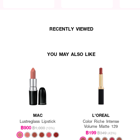
RECENTLY VIEWED
YOU MAY ALSO LIKE
MAC
L'OREAL
Lustreglass Lipstick
Color Riche Intense
Volume Matte 129
฿900
฿1,000
(10%)
฿199
฿349
(43%)