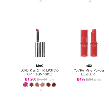
+22
+6
MAC
4U2
LCKD Kiss 24HR LPSTCK-
You'Re Mine Powder
OP 1.8GM/.06OZ
Lipstick 01
฿1,260
฿199
฿1,400
฿299
(10%)
(33%)
+12