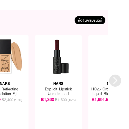
ซื้อสินค้าแบรนด์นี้
NARS
NARS
NARS
 Reflecting
Explicit Lipstick
HO25 Orgasm Aftergl
dation Fiji
Unrestrained
Liquid Blush & Lip D
0
฿1,360
฿1,691.50
฿2,400
฿1,600
฿1,990
(15%)
(15%)
(1