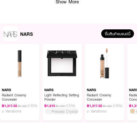
Show More
NARS
ซื้อสินค้าแบรนด์นี้
ผลลัพธ์ที่ได้:
ลิปสติกเนื้อซาตินสัมผัสสุดหรูหรา มอบมิติให้ริมฝีปาก เนื้อนุ่มสบายยาวนาน ให้
สีสันสดใส ชัด ติดทนนาน
NARS
NARS
NARS
NAR
Radiant Creamy
Light Reflecting Setting
Radiant Creamy
Radi
● นาร์ส เอ็กซ์พลิซิท ลิปสติก
Concealer
Powder
Concealer
Conc
(15%)
(15%)
(15%)
฿1,317.50
฿1,615
฿1,317.50
฿1,3
฿1,550
฿1,900
฿1,550
● ลิปสติกเนื้อซาติน สัมผัสสุดหรูหรา
2 Variations
2 Variations
Pressed Crystal
● มอบมิติให้ริมฝีปาก ดูอวบอิ่ม
● เนื้อนุ่มสบายยาวนาน