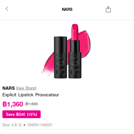
NARS
NARS
View Brand
Explicit Lipstick Provocateur
฿1,360
฿1,600
Save
฿240 (15%)
Size 3.8 G • 194251145037