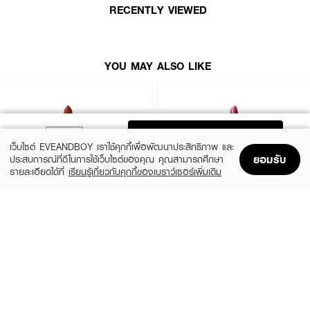
● ให้สีสันสดใส ชัดเจน
RECENTLY VIEWED
● ติดทนนาน
● Long-lasting comfort
YOU MAY ALSO LIKE
● Creamy Smudge-resistant Wear
● Precision-tip Bullet (หัวลิปสติกทรงใหม่) ช่วยให้วาดขอบปากและเติมสีได้ง่าย
● Luxe Comfort Complex บำรุงริมฝีปากให้ชุ่มชื้นยาวนาน (ด้วย Rosehip
Seed Oil and Hyaluronic Acid)
ADD TO BAG
● COLOUR SCULPT TECHNOLOGY ให้สีสวยคมชัด
เว็บไซต์ EVEANDBOY เราใช้คุกกี้เพื่อพัฒนาประสิทธิภาพ และ
ยอมรับ
ประสบการณ์ที่ดีในการใช้เว็บไซต์ของคุณ คุณสามารถศึกษา
● ปราศจากสารที่อาจก่อให้เกิดการระเคืองเคือง (Talc, Alcohol, Peg, Edta,
รายละเอียดได้ที่
เรียนรู้เกี่ยวกับคุกกี้ของเบราว์เซอร์เพิ่มเติม
Parabens, Phthalates, Mineral Oil, And Sulfates)
Home
Home
Promotions
Promotions
Shopping Bag
Shopping Bag
Account
Account
● FDA Registration no. 10-1-6700005211
MAC
BOBBI BROWN
● ปริมาณ 3.8g
Macximal Matte Lipstick
Crushed Lip Color
(10%)
(10%)
฿900
฿1,350
฿1,000
฿1,500
28 Variations
12 Variations
How To Use :
● ใช้ทาบริเวณริมฝีปาก สามารถทาซ้ำๆ เพื่อให้ได้สีที่ชัดเจนขึ้น