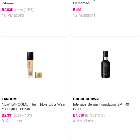
PA++++
Foundation
(10%)
฿2,835
฿499
฿3,150
10 Variations
12 Variations
LANCOME
BOBBI BROWN
NEW LANCÔME Teint Idole Ultra Wear
Intensive Serum Foundation SPF 40
Foundation SPF35
PA++++
(10%)
(10%)
฿2,331
฿1,530
฿2,590
฿1,700
9 Variations
4 Variations