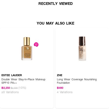
RECENTLY VIEWED
●
ปกปิดระดับปานกลาง-สูง เนื้อสัมผัสบางเบา เกลี่ยง่าย
●
เหมาะกับทุกสภาพผิวแม้ผิวแพ้ง่าย
●
สูตรอ่อนโยนปราศจากน้ำมันแร่ ซิลิโคน และพาราเบน
YOU MAY ALSO LIKE
●
สี Fiji
●
ขนาด 30 ml.
ESTEE LAUDER
ZHE
Double Wear Stay-In-Place Makeup
Long Wear Coverage Nourishing
SPF10 PA++
Foundation
(10%)
฿2,250
฿490
฿2,500
20 Variations
4 Variations