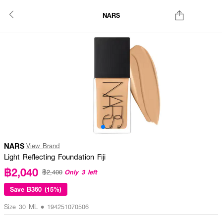
NARS
NARS
View Brand
Light Reflecting Foundation Fiji
฿2,040
Only 3 left
฿2,400
Save
฿360 (15%)
Size 30 ML • 194251070506