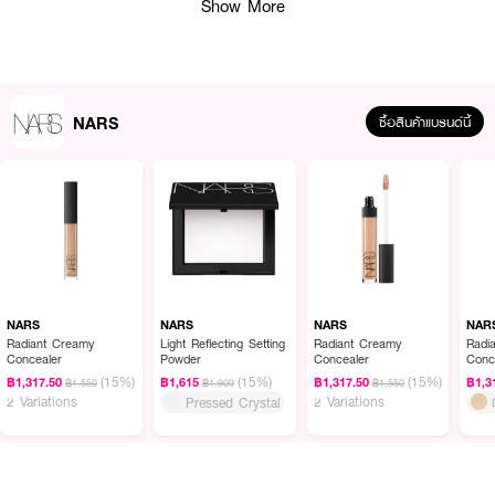
Show More
NARS
ซื้อสินค้าแบรนด์นี้
ผลลัพธ์ที่ได้ :
ผิวสวยสมบูรณ์แบบในทุกสภาพแสงกับ NARS Light Reflecting Foundation
รองพื้นสูตรที่มีสกินแคร์ที่มีประสิทธิภาพการถนอมผิว มอบความเป็นธรรมชาติที่
NARS
NARS
NARS
NAR
ช่วยอำพรางข้อบกพร่อง พร้อมมอบผิวดูกระจ่างใส ปกปิดระดับปานกลางพร้อม
Radiant Creamy
Light Reflecting Setting
Radiant Creamy
Radi
Concealer
Powder
Concealer
Conc
ผลลัพธ์สวยอย่างเป็นธรรมชาติ ผิวยังสามารถหายใจได้และติดทนนานตลอดวัน
(15%)
(15%)
(15%)
เพื่อผิวสวยสมบูรณ์แบบในทุกสภาพแสง
฿1,317.50
฿1,615
฿1,317.50
฿1,3
฿1,550
฿1,900
฿1,550
2 Variations
2 Variations
Pressed Crystal
●
รองพื้นที่มาพร้อมการบำรุงผิว
●
ติดทนยาวนานถึง 16 ชม.
●
ไม่ดรอปหรือหมองคล้ำระหว่างวันผ่าน