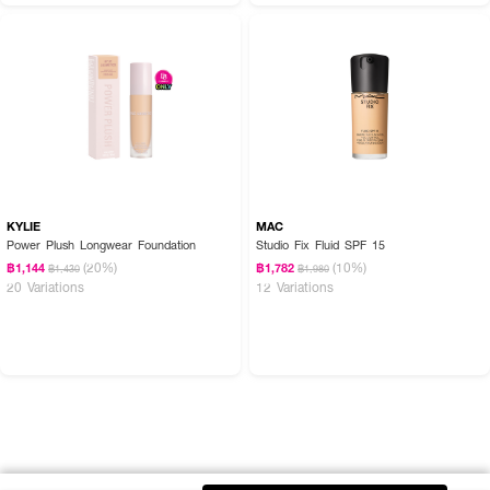
KYLIE
MAC
Power Plush Longwear Foundation
Studio Fix Fluid SPF 15
(20%)
(10%)
฿1,144
฿1,782
฿1,430
฿1,980
20 Variations
12 Variations