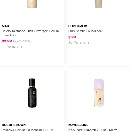
MAC
SUPERMOM
Studio Radiance High-Coverage Serum
Lumi Matte Foundation
Foundation
฿590
(10%)
฿2,160
฿2,400
10 Variations
14 Variations
BOBBI BROWN
MAYBELLINE
Intensive Serum Foundation SPF 40
New York Superstay Lumi- Matte