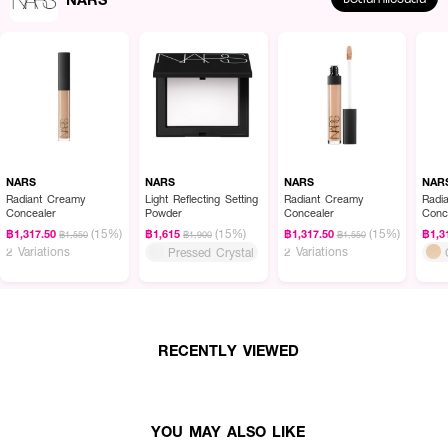
NARS
NARS
NARS
NAR
Radiant Creamy
Light Reflecting Setting
Radiant Creamy
Radi
Concealer
Powder
Concealer
Conc
(15%)
(15%)
(15%)
฿1,317.50
฿1,615
฿1,317.50
฿1,3
฿1,550
฿1,900
฿1,550
2 Variations
2 Variations
Pressed Crystal
RECENTLY VIEWED
YOU MAY ALSO LIKE