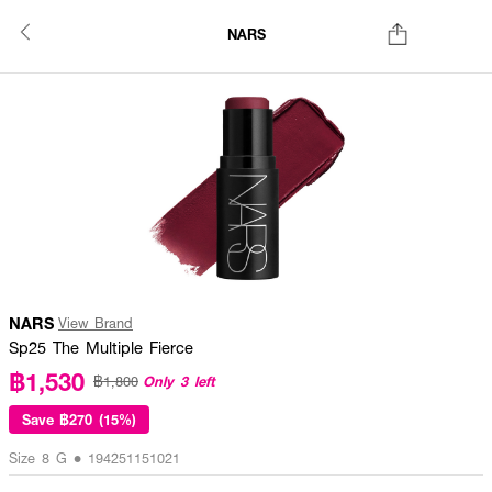
NARS
NARS
View Brand
Sp25 The Multiple Fierce
฿1,530
Only 3 left
฿1,800
Save
฿270 (15%)
Size 8 G • 194251151021