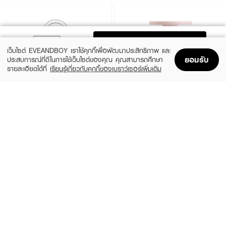
ADD TO BAG
เว็บไซต์ EVEANDBOY เราใช้คุกกี้เพื่อพัฒนาประสิทธิภาพ และ
ยอมรับ
ประสบการณ์ที่ดีในการใช้เว็บไซต์ของคุณ คุณสามารถศึกษา
รายละเอียดได้ที่
เรียนรู้เกี่ยวกับคุกกี้ของเบราว์เซอร์เพิ่มเติม
Home
Home
Promotions
Promotions
Shopping Bag
Shopping Bag
Account
Account
CLINIQUE
KYLIE
Cheek Pop
Cosmetics Hybrid Blush
(10%)
(20%)
฿1,080
฿768
฿1,200
฿960
14 Variations
6 Variations