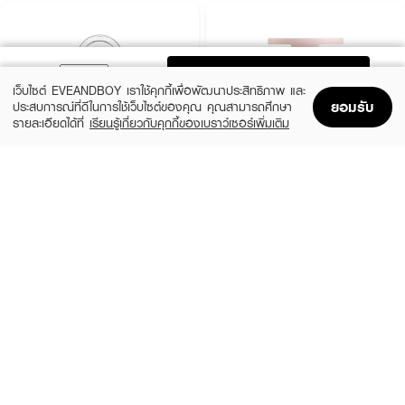
ADD TO BAG
เว็บไซต์ EVEANDBOY เราใช้คุกกี้เพื่อพัฒนาประสิทธิภาพ และ
ยอมรับ
ประสบการณ์ที่ดีในการใช้เว็บไซต์ของคุณ คุณสามารถศึกษา
รายละเอียดได้ที่
เรียนรู้เกี่ยวกับคุกกี้ของเบราว์เซอร์เพิ่มเติม
Home
Home
Promotions
Promotions
Shopping Bag
Shopping Bag
Account
Account
CLINIQUE
KYLIE
Cheek Pop
Cosmetics Hybrid Blush
(10%)
(20%)
฿1,080
฿768
฿1,200
฿960
14 Variations
6 Variations