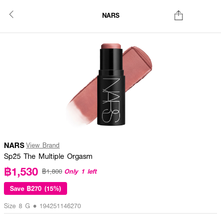
NARS
NARS
View Brand
Sp25 The Multiple Orgasm
฿1,530
Only 1 left
฿1,800
Save
฿270 (15%)
Size 8 G • 194251146270