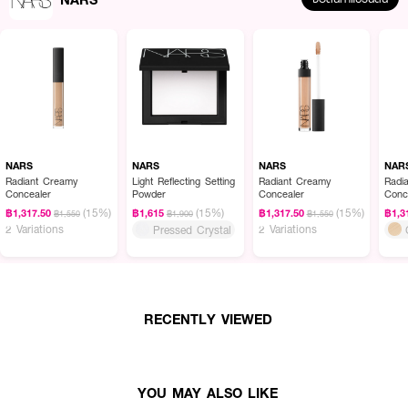
NARS
NARS
NARS
NAR
Radiant Creamy
Light Reflecting Setting
Radiant Creamy
Radi
Concealer
Powder
Concealer
Conc
(15%)
(15%)
(15%)
฿1,317.50
฿1,615
฿1,317.50
฿1,3
฿1,550
฿1,900
฿1,550
2 Variations
2 Variations
Pressed Crystal
RECENTLY VIEWED
YOU MAY ALSO LIKE