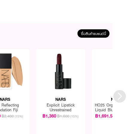
ซื้อสินค้าแบรนด์นี้
NARS
NARS
NARS
 Reflecting
Explicit Lipstick
HO25 Orgasm Aftergl
dation Fiji
Unrestrained
Liquid Blush & Lip D
0
฿1,360
฿1,691.50
฿2,400
฿1,600
฿1,990
(15%)
(15%)
(1