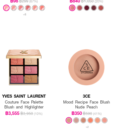
฿98
฿840
฿299
฿1,050
(67%)
(20%)
+8
YVES SAINT LAURENT
3CE
Couture Face Palette
Mood Recipe Face Blush
Blush and Highlighter
Nude Peach
฿3,555
฿350
฿3,950
฿590
(10%)
(41%)
+2