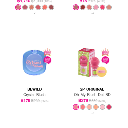
฿1,710
฿75
฿1,900
฿139
(10%)
(46%)
+1
+2
BEWILD
2P ORIGINAL
Crystal Blush
Oh My Blush Dot BD
฿179
฿279
฿239
฿559
(25%)
(50%)
+8