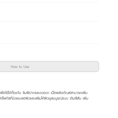
How to Use
อใช้ได้ทั้งแก้ม ริมฝีปากและดวงตา เนื้อผลิตภัณฑ์สามารถเพิ่ม
โฟกัสที่ช่วยเบลอผิวและเสริมให้ผิวดูสมบูรณ์แบบ เติมสีสัน เพิ่ม