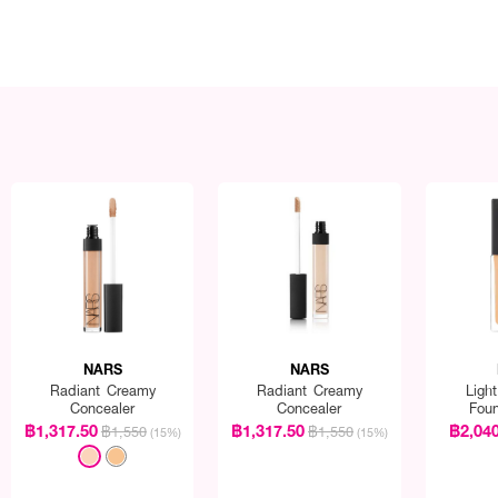
NARS
NARS
Radiant Creamy
Radiant Creamy
Light
Concealer
Concealer
Foun
฿1,317.50
฿1,317.50
฿2,04
฿1,550
฿1,550
(15%)
(15%)