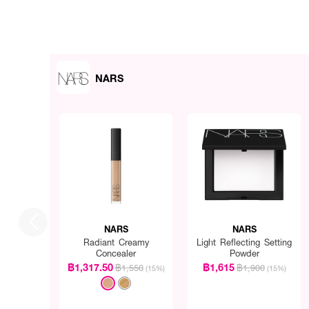
NARS
NARS
NARS
Radiant Creamy
Light Reflecting Setting
Concealer
Powder
฿1,317.50
฿1,615
฿1,550
฿1,900
(15%)
(15%)