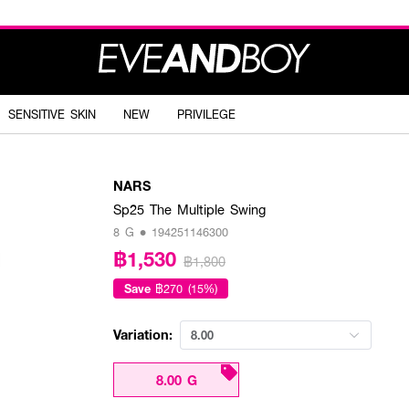
SENSITIVE SKIN
NEW
PRIVILEGE
NARS
Sp25 The Multiple Swing
8 G • 194251146300
฿1,530
฿1,800
Save
฿270 (15%)
Variation:
8.00
8.00 G