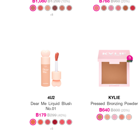
฿1,080
฿768
฿1,200
฿960
(10%)
(20%)
+8
4U2
KYLIE
Dear Me Liquid Blush
Pressed Bronzing Powder
No.01
฿640
฿800
(20%)
฿179
฿299
(40%)
+5