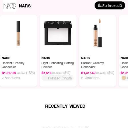
NARS
ซื้อสินค้าแบรนด์นี้
NARS
NARS
NARS
NAR
Radiant Creamy
Light Reflecting Setting
Radiant Creamy
Radi
Concealer
Powder
Concealer
Conc
(15%)
(15%)
(15%)
฿1,317.50
฿1,615
฿1,317.50
฿1,3
฿1,550
฿1,900
฿1,550
2 Variations
2 Variations
Pressed Crystal
RECENTLY VIEWED