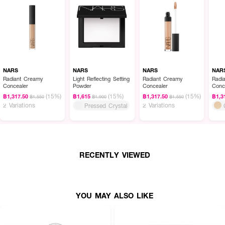
NARS
NARS
NARS
NAR
Radiant Creamy
Light Reflecting Setting
Radiant Creamy
Radi
Concealer
Powder
Concealer
Conc
(15%)
(15%)
(15%)
฿1,317.50
฿1,615
฿1,317.50
฿1,3
฿1,550
฿1,900
฿1,550
2 Variations
2 Variations
Pressed Crystal
RECENTLY VIEWED
YOU MAY ALSO LIKE