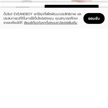
ADD TO BAG
เว็บไซต์ EVEANDBOY เราใช้คุกกี้เพื่อพัฒนาประสิทธิภาพ และ
ยอมรับ
ประสบการณ์ที่ดีในการใช้เว็บไซต์ของคุณ คุณสามารถศึกษา
รายละเอียดได้ที่
เรียนรู้เกี่ยวกับคุกกี้ของเบราว์เซอร์เพิ่มเติม
Home
Home
Promotions
Promotions
Shopping Bag
Shopping Bag
Account
Account
CLINIQUE
KYLIE
Cheek Pop
Cosmetics Hybrid Blush
(10%)
(20%)
฿1,080
฿768
฿1,200
฿960
14 Variations
6 Variations