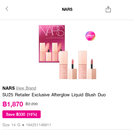
NARS
NARS
View Brand
SU25 Retailer Exclusive Afterglow Liquid Blush Duo
฿1,870
฿2,200
Save
฿330 (15%)
Size 14 G • 194251146911