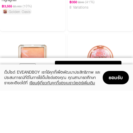
(41%)
฿350
฿590
(10%)
฿3,555
฿3,950
8 Variations
Golden Oasis
ADD TO BAG
เว็บไซต์ EVEANDBOY เราใช้คุกกี้เพื่อพัฒนาประสิทธิภาพ และ
ยอมรับ
ประสบการณ์ที่ดีในการใช้เว็บไซต์ของคุณ คุณสามารถศึกษา
รายละเอียดได้ที่
เรียนรู้เกี่ยวกับคุกกี้ของเบราว์เซอร์เพิ่มเติม
Home
Home
Promotions
Promotions
Shopping Bag
Shopping Bag
Account
Account
CUTE PRESS
SIVANNA
Nonstop Ombre Blush
Cookie Baked Blush
฿290
฿249
3 Variations
3 Variations