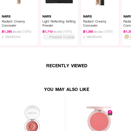
NARS
NARS
NARS
NAR
Radiant Creamy
Light Reflecting Setting
Radiant Creamy
Radi
Concealer
Powder
Concealer
Conc
(10%)
(10%)
(10%)
฿1,395
฿1,710
฿1,395
฿1,3
฿1,550
฿1,900
฿1,550
2 Variations
2 Variations
Pressed Crystal
RECENTLY VIEWED
YOU MAY ALSO LIKE