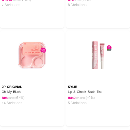
7 Variations
8 Variations
2P ORIGINAL
KYLIE
Oh My Blush
Lip & Cheek Blush Tint
(67%)
(20%)
฿98
฿840
฿299
฿1,050
14 Variations
5 Variations