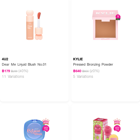
4U2
KYLIE
Dear Me Liquid Blush No.01
Pressed Bronzing Powder
(40%)
(20%)
฿179
฿640
฿299
฿800
11 Variations
5 Variations