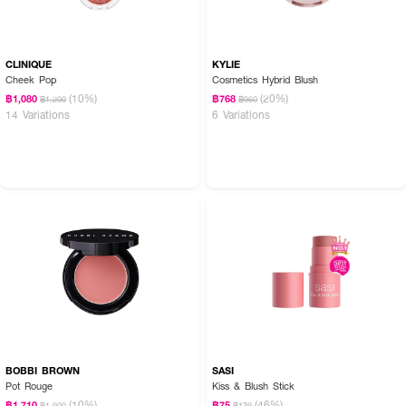
CLINIQUE
KYLIE
Cheek Pop
Cosmetics Hybrid Blush
(10%)
(20%)
฿1,080
฿768
฿1,200
฿960
14 Variations
6 Variations
BOBBI BROWN
SASI
Pot Rouge
Kiss & Blush Stick
(10%)
(46%)
฿1,710
฿75
฿1,900
฿139