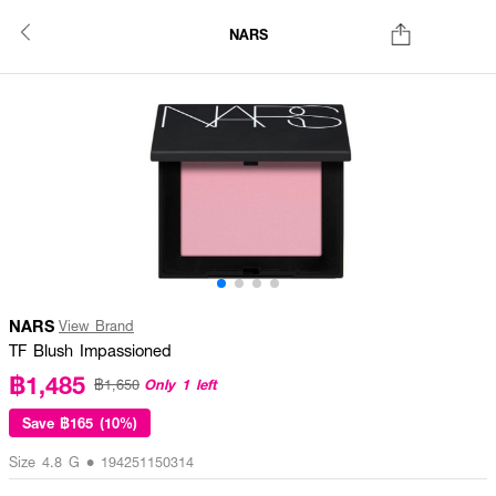
NARS
NARS
View Brand
TF Blush Impassioned
฿1,485
Only 1 left
฿1,650
Save
฿165 (10%)
Size 4.8 G • 194251150314