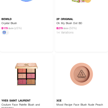
BEWILD
2P ORIGINAL
Crystal Blush
Oh My Blush Dot BD
(25%)
(50%)
฿179
฿279
฿239
฿559
14 Variations
-
YVES SAINT LAURENT
3CE
Couture Face Palette Blush and
Mood Recipe Face Blush Nude Peach
Highlighter