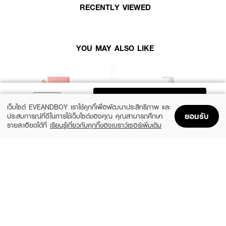
RECENTLY VIEWED
•
เลขที่จดแจ้ง:
10-1-6600002421
•
ปริมาณสุทธิ:
400 มล.
YOU MAY ALSO LIKE
How to Use:
• เทครีมอาบน้ำลงบนฝ่ามือหรือฟองน้ำ
• ลูบไล้ให้ทั่วร่างกายจนเกิดฟอง
ADD TO BAG
• ล้างออกด้วยน้ำสะอาด
เว็บไซต์ EVEANDBOY เราใช้คุกกี้เพื่อพัฒนาประสิทธิภาพ และ
ยอมรับ
ประสบการณ์ที่ดีในการใช้เว็บไซต์ของคุณ คุณสามารถศึกษา
รายละเอียดได้ที่
เรียนรู้เกี่ยวกับคุกกี้ของเบราว์เซอร์เพิ่มเติม
Home
Home
Promotions
Promotions
Shopping Bag
Shopping Bag
Account
Account
BENICE
BATHOLOGY
Shower Cream Peachy Peach & Shea
BATHOLOGY PEONY Anti- Oxidant &
Butter
Nourishing Shower Gel
฿99
฿199
size 400 ML
1,000.00