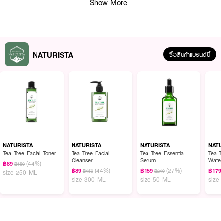
Show More
NATURISTA
ซื้อสินค้าแบรนด์นี้
คุณสมบัติเด่น
• กลิ่นหอมสดใสจากเมล่อนและดอกจัสมิน
NATURISTA
NATURISTA
NATURISTA
NAT
• เติมความชุ่มชื้นและบำรุงผิวให้นุ่มนวล
Tea Tree Facial Toner
Tea Tree Facial
Tea Tree Essential
Tea 
Cleanser
Serum
Wate
(44%)
฿89
฿159
• มีสารสกัดว่านหางจระเข้และวิตามินบี5
(44%)
(27%)
฿89
฿159
฿17
฿159
฿219
size 250 ML
size 300 ML
size 50 ML
size
• โปรตีนจากข้าวสาลีช่วยฟื้นบำรุงผิว
• สูตรอ่อนโยน pH Balanced 5.5 ช่วยคงเกราะปกป้องผิว
• ปราศจาก SLS, Paraben และ Silicone