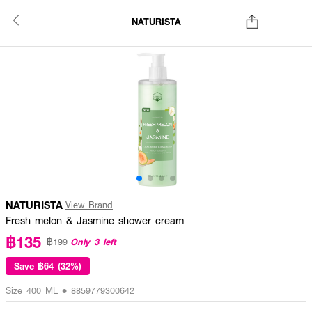
NATURISTA
NATURISTA
View Brand
Fresh melon & Jasmine shower cream
฿135
Only 3 left
฿199
Save
฿64 (32%)
Size 400 ML • 8859779300642