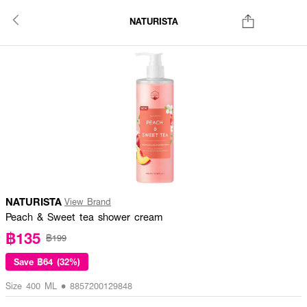
NATURISTA
NATURISTA
View Brand
Peach & Sweet tea shower cream
฿135
฿199
Save
฿64 (32%)
Size 400 ML • 8857200129848