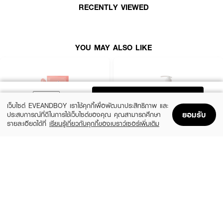
ปั๊มเนื้อผลิตภัณฑ์ลงบนฝ่ามือ ลูบไล้ให้ทั่วร่างกายที่เปียกจนเกิดฟอง แล้วล้างออก
RECENTLY VIEWED
เป็นประจำเช้า-เย็น
YOU MAY ALSO LIKE
ADD TO BAG
เว็บไซต์ EVEANDBOY เราใช้คุกกี้เพื่อพัฒนาประสิทธิภาพ และ
ยอมรับ
ประสบการณ์ที่ดีในการใช้เว็บไซต์ของคุณ คุณสามารถศึกษา
รายละเอียดได้ที่
เรียนรู้เกี่ยวกับคุกกี้ของเบราว์เซอร์เพิ่มเติม
Home
Home
Promotions
Promotions
Shopping Bag
Shopping Bag
Account
Account
BENICE
BATHOLOGY
Shower Cream Peachy Peach & Shea
BATHOLOGY PEONY Anti- Oxidant &
Butter
Nourishing Shower Gel
฿99
฿199
size 400 ML
1,000.00