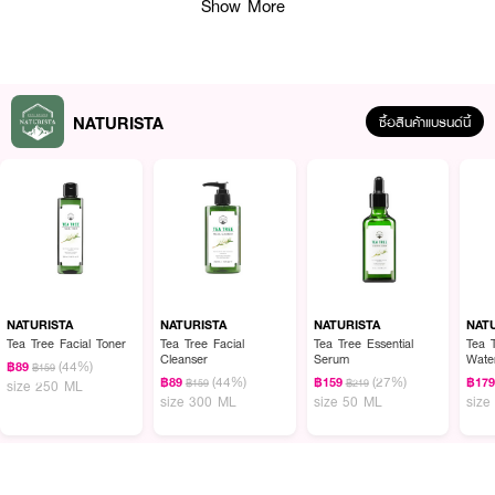
Show More
NATURISTA
ซื้อสินค้าแบรนด์นี้
ผลลัพธ์ที่ได้ :
NATURISTA Peach & Sweet tea shower cream
สัมผัสที่สุดแห่งการปรนนิบัติ
ผิวด้วย ครีมอาบน้ำกลิ่นหอมสดชื่น ผ่อนคลาย ช่วยให้ผิวเนียนนุ่ม น่าสัมผัส
พร้อมการบำรุงจากว่านหางจระเข้ และวิตามินบี 5 ผสานพลังกับสารสกัดจากข้าว
สาลี
NATURISTA
NATURISTA
NATURISTA
NAT
Tea Tree Facial Toner
Tea Tree Facial
Tea Tree Essential
Tea 
• กลิ่นหอมสดชื่น ผ่อนคลาย
Cleanser
Serum
Wate
(44%)
฿89
฿159
(44%)
(27%)
฿89
฿159
฿17
฿159
฿219
size 250 ML
• อ่อนโยนด้วยค่า pH Balanced 5.5
size 300 ML
size 50 ML
size
How To Use :