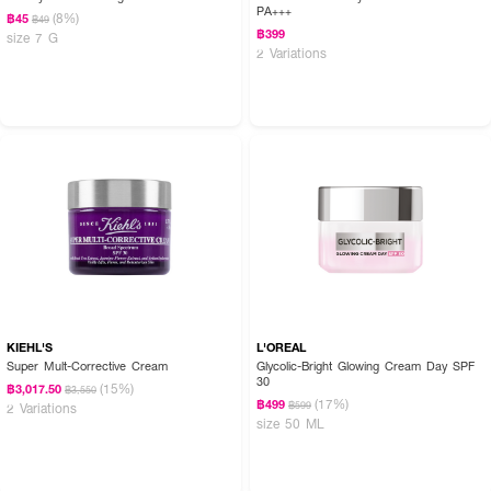
PA+++
(8%)
฿45
฿49
฿399
size 7 G
2 Variations
KIEHL'S
L'OREAL
Super Mult-Corrective Cream
Glycolic-Bright Glowing Cream Day SPF
30
(15%)
฿3,017.50
฿3,550
(17%)
฿499
฿599
2 Variations
size 50 ML