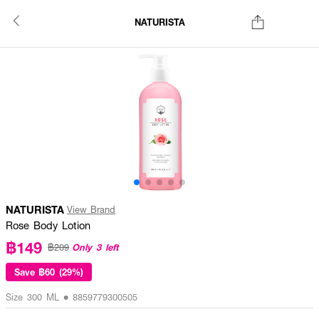
NATURISTA
NATURISTA
View Brand
Rose Body Lotion
฿149
Only 3 left
฿209
Save
฿60 (29%)
Size 300 ML • 8859779300505