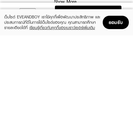
Show More
ADD TO BAG
เว็บไซต์ EVEANDBOY เราใช้คุกกี้เพื่อพัฒนาประสิทธิภาพ และ
ยอมรับ
ประสบการณ์ที่ดีในการใช้เว็บไซต์ของคุณ คุณสามารถศึกษา
รายละเอียดได้ที่
เรียนรู้เกี่ยวกับคุกกี้ของเบราว์เซอร์เพิ่มเติม
Home
Home
Promotions
Promotions
Shopping Bag
Shopping Bag
ซื้อสินค้าแบรนด์นี้
Account
Account
คุณสมบัติเด่น
• เติมความชุ่มชื้น ให้ผิวสดชื่นและดูสุขภาพดี
• สารสกัดจากกุหลาบ ช่วยปรนนิบัติผิวให้เนียนนุ่ม
• ปกป้องผิวจากมลภาวะในชีวิตประจำวัน
• ใช้ง่าย สเปรย์ได้ตลอดวันแม้ทับเมคอัพ
• สูตรอ่อนโยน ปราศจากน้ำหอม แอลกอฮอล์ และพาราเบน