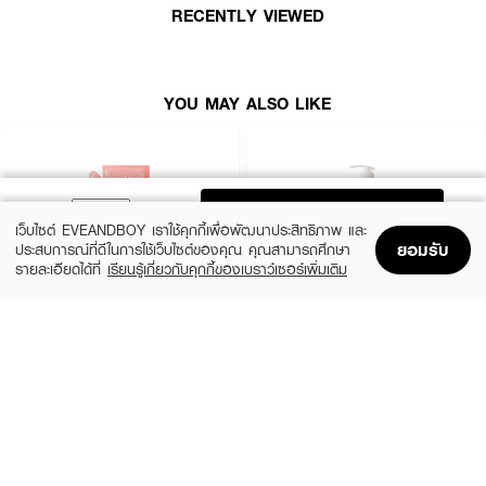
•
เลขที่จดแจ้ง:
10-1-6400004059
RECENTLY VIEWED
•
ปริมาณสุทธิ:
500 มล.
YOU MAY ALSO LIKE
How to Use:
• เทเจลอาบน้ำลงบนฝ่ามือหรือฟองน้ำ
• ลูบไล้ให้ทั่วผิวกายแล้วล้างออกด้วยน้ำสะอาด
ADD TO BAG
เว็บไซต์ EVEANDBOY เราใช้คุกกี้เพื่อพัฒนาประสิทธิภาพ และ
ยอมรับ
ประสบการณ์ที่ดีในการใช้เว็บไซต์ของคุณ คุณสามารถศึกษา
รายละเอียดได้ที่
เรียนรู้เกี่ยวกับคุกกี้ของเบราว์เซอร์เพิ่มเติม
Home
Home
Promotions
Promotions
Shopping Bag
Shopping Bag
Account
Account
BENICE
BATHOLOGY
Shower Cream Peachy Peach & Shea
BATHOLOGY PEONY Anti- Oxidant &
Butter
Nourishing Shower Gel
฿99
฿199
size 400 ML
1,000.00