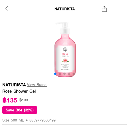
NATURISTA
NATURISTA
View Brand
Rose Shower Gel
฿135
฿199
Save
฿64 (32%)
Size 500 ML • 8859779300499