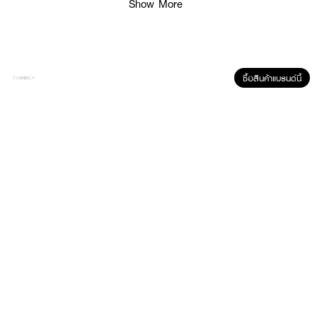
Show More
ซื้อสินค้าแบรนด์นี้
คุณสมบัติเด่น
• สารสกัดจากน้ำดอกกุหลาบ (Rosa Damascena Flower Water) ช่วยปลอบ
ประโลมผิว ลดการระคายเคือง ให้ผิวเปล่งปลั่งสดใส
• สารสกัดสเต็มเซลล์จากดอกกุหลาบสีชมพู (Rosa Hybrid Callus Culture
Extract) ช่วยเสริมการสร้างคอลลาเจน เติมความชุ่มชื้นให้ผิวดูเรียบเนียน กระชับรู
ขุมขน
• มอบความนุ่ม ชุ่มชื้น และช่วยให้ผิวแข็งแรง
• Alcohol Free / Paraben Free / Cruelty Free