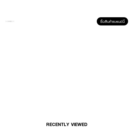
ซื้อสินค้าแบรนด์นี้
คุณสมบัติเด่น
• ใช้ได้ทั้งผิวหน้าและผิวกาย (Face & Body Formula)
• ผสาน Tea Tree Oil เกรด ECOCERT Organic บริสุทธิ์พิเศษ
• ช่วยลดโอกาสเกิดสิวใหม่ และช่วยปลอบประโลมผิว
• อ่อนโยน ปราศจากแอลกอฮอล์และสารกันเสีย (Preservative Free)
• ผ่านการทดสอบทางคลินิก (Clinically Tested)
• ใช้ง่าย พกพาสะดวกในรูปแบบสเปรย์
RECENTLY VIEWED
•
เลขที่จดแจ้ง:
10-1-6300024370