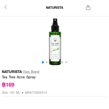
NATURISTA
NATURISTA
View Brand
Tea Tree Acne Spray
฿169
Size 120 ML • 8859779300314