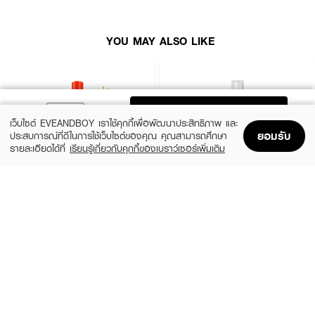
•
ปริมาณสุทธิ:
120 มล.
YOU MAY ALSO LIKE
How to Use:
• เขย่าขวดก่อนใช้
ADD TO BAG
• สเปรย์บริเวณผิวหน้าหรือผิวกายที่มีสิว หรือบริเวณที่ต้องการดูแล
เว็บไซต์ EVEANDBOY เราใช้คุกกี้เพื่อพัฒนาประสิทธิภาพ และ
• ใช้ได้เป็นประจำทั้งเช้าและเย็น หรือเมื่อต้องการ
ยอมรับ
ประสบการณ์ที่ดีในการใช้เว็บไซต์ของคุณ คุณสามารถศึกษา
รายละเอียดได้ที่
เรียนรู้เกี่ยวกับคุกกี้ของเบราว์เซอร์เพิ่มเติม
Home
Home
Promotions
Promotions
Shopping Bag
Shopping Bag
Account
Account
FRESH DROP
EUCERIN
Mineral Spray
HYALURON FACIAL MIST SPRAY
(33%)
(10%)
฿199
฿495
฿299
฿550
2 Variations
Tomato