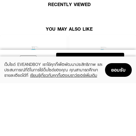
•
เลขที่จดแจ้ง:
10-1-6300015491
RECENTLY VIEWED
•
ปริมาณสุทธิ:
300 มล.
YOU MAY ALSO LIKE
How to Use:
• เทผลิตภัณฑ์ลงบนฝ่ามือในปริมาณที่เหมาะสม
• ผสมน้ำเล็กน้อยให้เกิดฟอง นวดเบาๆ ทั่วผิวหน้า
ADD TO BAG
• ล้างออกด้วยน้ำสะอาด
เว็บไซต์ EVEANDBOY เราใช้คุกกี้เพื่อพัฒนาประสิทธิภาพ และ
ยอมรับ
ประสบการณ์ที่ดีในการใช้เว็บไซต์ของคุณ คุณสามารถศึกษา
รายละเอียดได้ที่
เรียนรู้เกี่ยวกับคุกกี้ของเบราว์เซอร์เพิ่มเติม
Home
Home
Promotions
Promotions
Shopping Bag
Shopping Bag
Account
Account
CERAVE
CERAVE
SA Smoothing Cleanser
SA Smoothing Cleanser
฿570
฿830
size 236 ML
size 473 ML