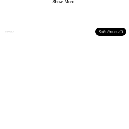
Show More
ซื้อสินค้าแบรนด์นี้
คุณสมบัติเด่น
• เจลล้างหน้าสูตรอ่อนโยน pH Balance 5.5 เหมาะสำหรับผิวแพ้ง่าย
• ปราศจาก SLS และ Sulfate
• สารสกัด Tea Tree เกรดออร์แกนิค (ECOCERT Certified)
• ช่วยทำความสะอาดผิวหน้าโดยไม่ระคายเคือง
• มีสารสกัดมอยซ์เจอไรเซอร์ ช่วยให้ผิวชุ่มชื้น สุขภาพดี