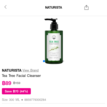
NATURISTA
NATURISTA
View Brand
Tea Tree Facial Cleanser
฿89
฿159
Save
฿70 (44%)
Size 300 ML • 8859779300284