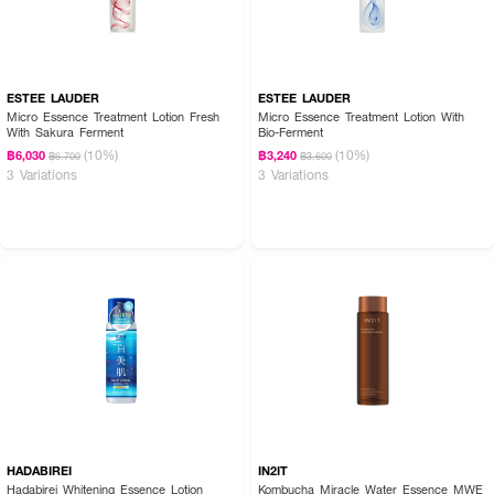
ESTEE LAUDER
ESTEE LAUDER
Micro Essence Treatment Lotion Fresh
Micro Essence Treatment Lotion With
With Sakura Ferment
Bio-Ferment
(10%)
(10%)
฿6,030
฿3,240
฿6,700
฿3,600
3 Variations
3 Variations
HADABIREI
IN2IT
Hadabirei Whitening Essence Lotion
Kombucha Miracle Water Essence MWE