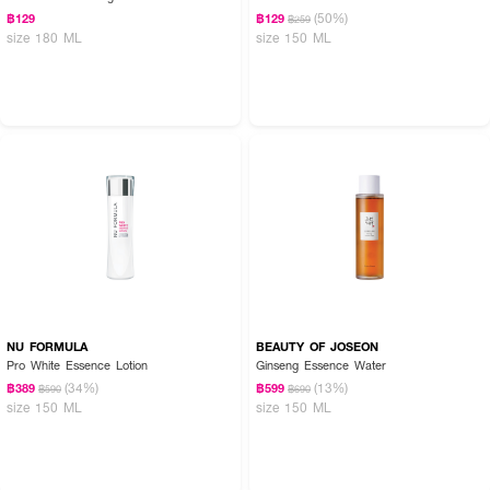
(50%)
฿129
฿129
฿259
size 180 ML
size 150 ML
NU FORMULA
BEAUTY OF JOSEON
Pro White Essence Lotion
Ginseng Essence Water
(34%)
(13%)
฿389
฿599
฿590
฿690
size 150 ML
size 150 ML