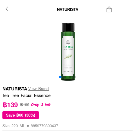
NATURISTA
NATURISTA
View Brand
Tea Tree Facial Essence
฿139
Only 3 left
฿199
Save
฿60 (30%)
Size 220 ML • 8859779300437