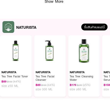
Show More
NATURISTA
ซื้อสินค้าแบรนด์นี้
คุณสมบัติเด่น
• สารสกัดจากต้นทีทรี (Tea Tree Oil) ช่วยดูแลปัญหาสิวและลดการอักเสบของผิว
NATURISTA
NATURISTA
NATURISTA
NAT
• สารสกัด Pitera (Galactomyces Ferment Filtrate) ปรับสภาพผิว ลดความ
Tea Tree Facial Toner
Tea Tree Facial
Tea Tree Cleansing
Tea T
หย่อนคล้อย ให้ผิวเรียบเนียน
Cleanser
Water
Seru
(44%)
฿89
฿159
(44%)
(25%)
฿89
฿179
฿15
฿159
฿239
size 250 ML
• สูตรบางเบาดุจน้ำ มอบสัมผัสสดชื่น ซึมไว ไม่เหนอะหนะ
size 300 ML
size 260 ML
size
• ผ่านการทดสอบทางคลินิก (Clinically Tested)
• Alcohol Free / Preservative Free / ECOCERT Organic