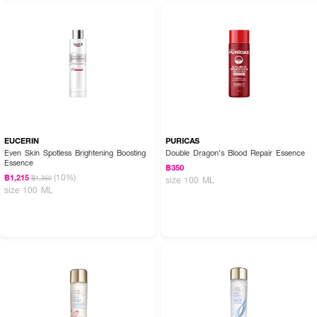
EUCERIN
PURICAS
Even Skin Spotless Brightening Boosting
Double Dragon's Blood Repair Essence
Essence
฿350
(10%)
฿1,215
฿1,350
size 100 ML
size 100 ML