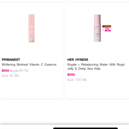
PRIMANEST
HER HYNESS
Whitening Birdnest Vitamin C Essence
Royale + Rebalancing Water With Royal
Jelly & Deep Sea Kelp
(61%)
฿850
฿2,200
฿650
size 30 ML
size 100 ML