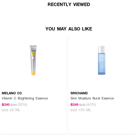
•
เลขที่จดแจ้ง:
10-1-6300033993
RECENTLY VIEWED
•
ปริมาณสุทธิ:
220 มล.
YOU MAY ALSO LIKE
วิธีใช้
• เทเอสเซนส์ลงบนฝ่ามือหรือสำลี แล้วลูบไล้ให้ทั่วใบหน้าและลำคอ
• ใช้เป็นขั้นตอนแรกหลังการล้างหน้า เช้า–เย็น เป็นประจำทุกวัน
MELANO CC
SRICHAND
Vitamin C Brightening Essence
Skin Moisture Burst Essence
(50%)
(43%)
฿240
฿249
฿480
฿435
size 20 ML
size 150 ML