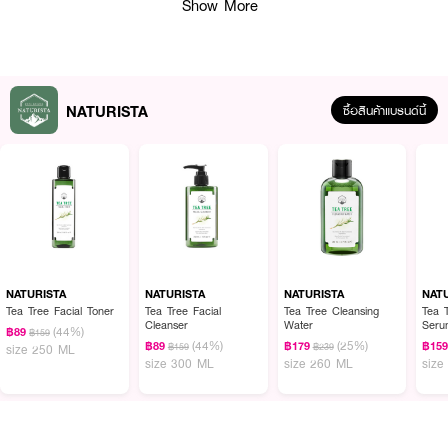
Show More
NATURISTA
ซื้อสินค้าแบรนด์นี้
คุณสมบัติเด่น
• กลิ่นหอมหวานละมุน สร้างเสน่ห์น่าหลงใหล
NATURISTA
NATURISTA
NATURISTA
NAT
Tea Tree Facial Toner
Tea Tree Facial
Tea Tree Cleansing
Tea T
• ผสานสารสกัดว่านหางจระเข้และวิตามินบี5 มอบความชุ่มชื้นให้ผิว
Cleanser
Water
Seru
(44%)
฿89
฿159
(44%)
(25%)
฿89
฿179
฿15
฿159
฿239
size 250 ML
• สารสกัดจากข้าวสาลี ช่วยให้ผิวนุ่มน่าสัมผัส
size 300 ML
size 260 ML
size
• อ่อนโยนด้วยค่า pH Balanced 5.5 เหมาะสมกับผิว
• ปราศจากสารที่ไม่จำเป็นต่อผิว (SLS Free / Paraben Free / Silicone Free)