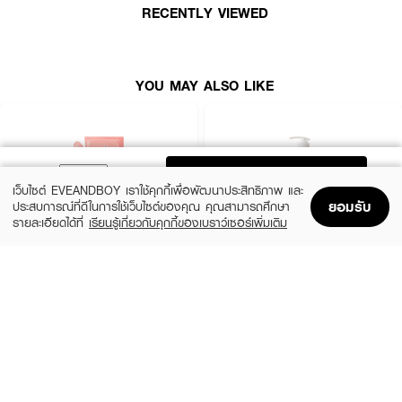
•
เลขที่จดแจ้ง:
10-1-6600002417
RECENTLY VIEWED
•
ปริมาณสุทธิ:
400 มล.
YOU MAY ALSO LIKE
How to Use:
• เทครีมอาบน้ำลงบนฝ่ามือหรือฟองน้ำ
• ลูบไล้ให้ทั่วผิวกายจนเกิดฟองนุ่ม
ADD TO BAG
• ล้างออกด้วยน้ำสะอาด
เว็บไซต์ EVEANDBOY เราใช้คุกกี้เพื่อพัฒนาประสิทธิภาพ และ
ยอมรับ
ประสบการณ์ที่ดีในการใช้เว็บไซต์ของคุณ คุณสามารถศึกษา
รายละเอียดได้ที่
เรียนรู้เกี่ยวกับคุกกี้ของเบราว์เซอร์เพิ่มเติม
Home
Home
Promotions
Promotions
Shopping Bag
Shopping Bag
Account
Account
BENICE
BATHOLOGY
Shower Cream Peachy Peach & Shea
BATHOLOGY PEONY Anti- Oxidant &
Butter
Nourishing Shower Gel
฿99
฿199
size 400 ML
1,000.00