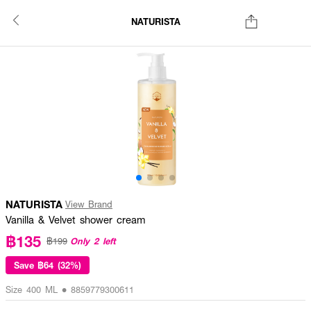
NATURISTA
NATURISTA
View Brand
Vanilla & Velvet shower cream
฿135
Only 2 left
฿199
Save
฿64 (32%)
Size 400 ML • 8859779300611