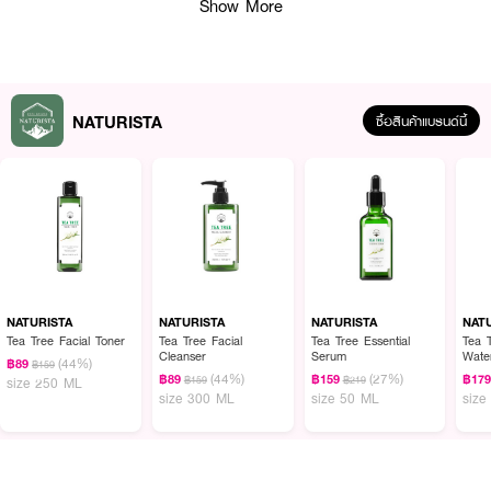
Show More
NATURISTA
ซื้อสินค้าแบรนด์นี้
คุณสมบัติเด่น
• ผสาน Anti-aging 4 ชนิด: SYN-AKE, Acetyl Hexapeptide-8, Amitose
GOA (Vitamin C จากญี่ปุ่น), Copper Peptide
NATURISTA
NATURISTA
NATURISTA
NAT
Tea Tree Facial Toner
Tea Tree Facial
Tea Tree Essential
Tea 
• ลดเลือนริ้วรอย และปรับสภาพผิวให้เรียบเนียน
Cleanser
Serum
Wate
(44%)
฿89
฿159
(44%)
(27%)
฿89
฿159
฿17
฿159
฿219
size 250 ML
• ดูแลรอยสิวและความไม่สม่ำเสมอของสีผิว
size 300 ML
size 50 ML
size
• สารสกัดชาขาว และน้ำมันชาขาว ปกป้องผิวจากอนุมูลอิสระ
• ปราศจากน้ำหอม แอลกอฮอล์ และสารกันเสีย