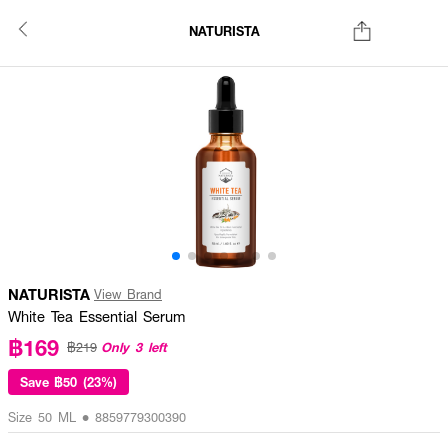
NATURISTA
NATURISTA
View Brand
White Tea Essential Serum
฿169
Only 3 left
฿219
Save
฿50 (23%)
Size 50 ML • 8859779300390