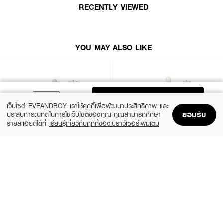
• ส่วนผสมออร์แกนิค ได้รับการรับรอง ECOCERT
RECENTLY VIEWED
•
เลขที่จดแจ้ง:
10-1-6300034187
•
ปริมาณสุทธิ:
50 มล.
YOU MAY ALSO LIKE
How to Use:
• หลังทำความสะอาดผิวหน้า หยดเซรั่มในปริมาณพอเหมาะ
ADD TO BAG
• ลูบไล้ให้ทั่วใบหน้าและลำคอ
เว็บไซต์ EVEANDBOY เราใช้คุกกี้เพื่อพัฒนาประสิทธิภาพ และ
• ใช้เป็นประจำเช้า-เย็น ก่อนทาครีมบำรุง
ยอมรับ
ประสบการณ์ที่ดีในการใช้เว็บไซต์ของคุณ คุณสามารถศึกษา
รายละเอียดได้ที่
เรียนรู้เกี่ยวกับคุกกี้ของเบราว์เซอร์เพิ่มเติม
Home
Home
Promotions
Promotions
Shopping Bag
Shopping Bag
Account
Account
SKIN1004
ESTEE LAUDER
Madagascar Centella Ampoule
Advanced Night Repair Synchronized
Multi-Recovery Complex
(42%)
฿459
฿790
(10%)
฿4,590
฿5,100
2 Variations
size 50 ML