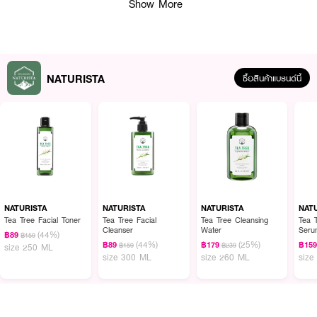
Show More
NATURISTA
ซื้อสินค้าแบรนด์นี้
คุณสมบัติเด่น
• สารสกัดชาขาว (White Tea Leaf Extract) ช่วยลดเลือนริ้วรอย และฟื้นบำรุง
NATURISTA
NATURISTA
NATURISTA
NAT
ผิว
Tea Tree Facial Toner
Tea Tree Facial
Tea Tree Cleansing
Tea T
Cleanser
Water
Seru
(44%)
฿89
฿159
• น้ำมันชาขาว (White Tea Essential Oil) และน้ำมันต้นชา (Tea Essential Oil)
(44%)
(25%)
฿89
฿179
฿15
฿159
฿239
size 250 ML
เสริมการปกป้องผิวจากมลภาวะ
size 300 ML
size 260 ML
size
• ช่วยปรับผิวให้เรียบเนียน กระชับรูขุมขน
• ลดความหมองคล้ำ รอยแดง และจุดด่างดำ