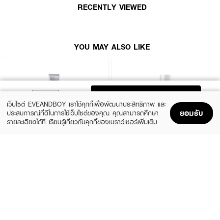
• สูตรอ่อนโยน ปราศจากน้ำหอม แอลกอฮอล์ และสารกันเสีย
RECENTLY VIEWED
• ผ่านมาตรฐาน
ECOCERT Organic
•
เลขที่จดแจ้ง:
10-1-6300034002
YOU MAY ALSO LIKE
•
ปริมาณสุทธิ:
220 มล.
How to Use:
ADD TO BAG
• หลังทำความสะอาดผิวหน้า หยดเอสเซนส์ลงบนฝ่ามือหรือสำลี
เว็บไซต์ EVEANDBOY เราใช้คุกกี้เพื่อพัฒนาประสิทธิภาพ และ
ยอมรับ
ประสบการณ์ที่ดีในการใช้เว็บไซต์ของคุณ คุณสามารถศึกษา
• ลูบไล้หรือตบเบาๆ ให้ทั่วผิวหน้าและลำคอ
รายละเอียดได้ที่
เรียนรู้เกี่ยวกับคุกกี้ของเบราว์เซอร์เพิ่มเติม
• ใช้เป็นประจำเช้า-เย็น ก่อนบำรุงผิวในขั้นต่อไป
Home
Home
Promotions
Promotions
Shopping Bag
Shopping Bag
Account
Account
MELANO CC
SRICHAND
Vitamin C Brightening Essence
Skin Moisture Burst Essence
(50%)
(43%)
฿240
฿249
฿480
฿435
size 20 ML
size 150 ML