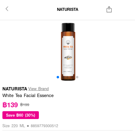
NATURISTA
NATURISTA
View Brand
White Tea Facial Essence
฿139
฿199
Save
฿60 (30%)
Size 220 ML • 8859779300512