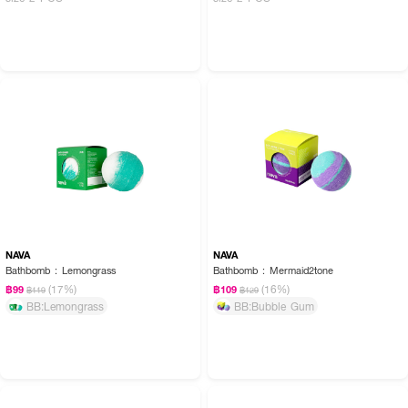
NAVA
NAVA
Bathbomb : Lemongrass
Bathbomb : Mermaid2tone
(17%)
(16%)
฿99
฿109
฿119
฿129
BB:Lemongrass
BB:Bubble Gum