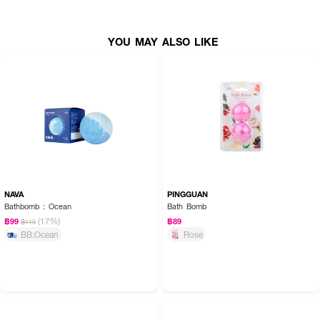
YOU MAY ALSO LIKE
NAVA
PINGGUAN
Bathbomb : Ocean
Bath Bomb
(17%)
฿99
฿89
฿119
BB:Ocean
Rose