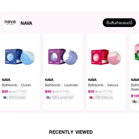
· FDA Registration No. : 10-1-6700043090
How To Use :
NAVA
ซื้อสินค้าแบรนด์นี้
1.เตรียมอ่างน้ำและบับเบิ้ลบาธกลิ่นที่ต้องการใช้ให้พร้อม
2.ฉีกซองและเทบับเบิ้ลบาธลงในอ่างอาบน้ำ
3.เปิดน้ำใส่อ่างและฉีดน้ำแรงๆให้กระทบกับผงบับเบิ้ลบาธจะทำให้เกิดฟองในปริมาณ
มาก
4.ปรับระดับน้ำในอ่างอาบน้ำตามความต้องการเพื่อลงแช่
5.ได้ฟองในปริมาณที่ต้องการ ลงแช่ตัว เพื่อเพื่อความผ่อนคลายได้
NAVA
NAVA
NAVA
NAV
Bathbomb : Ocean
Bathbomb : Lavender
Bathbomb : Sakura
Bath
Wate
(17%)
(17%)
(17%)
฿99
฿99
฿99
฿119
฿119
฿119
฿10
BB:Ocean
BB:Lavender
BB:Sakura
RECENTLY VIEWED