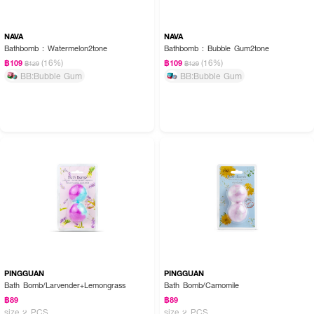
NAVA
NAVA
Bathbomb : Watermelon2tone
Bathbomb : Bubble Gum2tone
(16%)
(16%)
฿109
฿109
฿129
฿129
BB:Bubble Gum
BB:Bubble Gum
PINGGUAN
PINGGUAN
Bath Bomb/Larvender+Lemongrass
Bath Bomb/Camomile
฿89
฿89
size 2 PCS
size 2 PCS