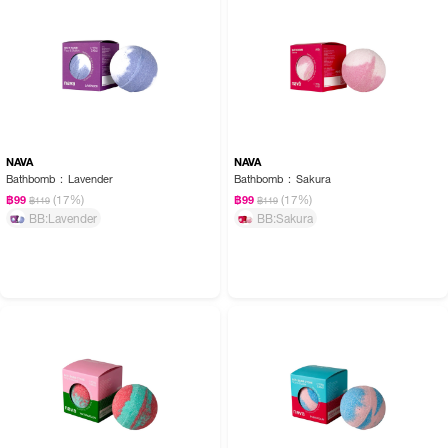
NAVA
NAVA
Bathbomb : Lavender
Bathbomb : Sakura
(17%)
(17%)
฿99
฿99
฿119
฿119
BB:Lavender
BB:Sakura