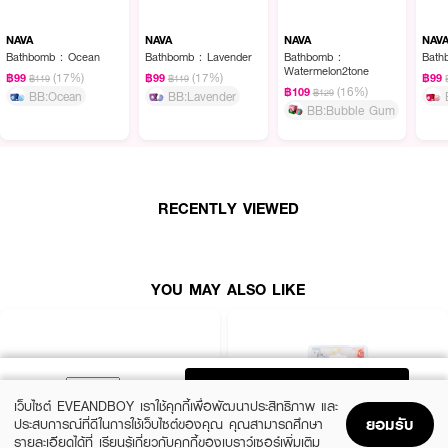
NAVA
NAVA
NAVA
NAV
Bathbomb : Ocean
Bathbomb : Lavender
Bathbomb :
Bath
Watermelon2tone
(17%)
(17%)
฿99
฿99
฿99
฿119
฿119
(16%)
฿109
฿129
BB:Ocean
BB:Lavender
BB:Bubble Gum
RECENTLY VIEWED
YOU MAY ALSO LIKE
ADD TO BAG
เว็บไซต์ EVEANDBOY เราใช้คุกกี้เพื่อพัฒนาประสิทธิภาพ และ
ยอมรับ
ประสบการณ์ที่ดีในการใช้เว็บไซต์ของคุณ คุณสามารถศึกษา
รายละเอียดได้ที่
เรียนรู้เกี่ยวกับคุกกี้ของเบราว์เซอร์เพิ่มเติม