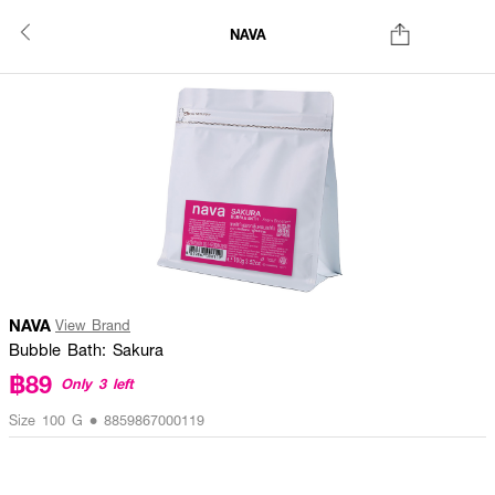
NAVA
NAVA
View Brand
Bubble Bath: Sakura
฿89
Only 3 left
Size 100 G • 8859867000119