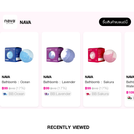
· ฟองละเอียด ล้างออกง่าย
· ใช้ได้เป็นประจำทุกวัน
· เหมาะสำหรับทุกสภาพผิว
NAVA
ซื้อสินค้าแบรนด์นี้
· มอบผิวสะอาด สดชื่น และดูสุขภาพดี
· FDA Registration No. : 10-1-6900009587
How to Use :
ใช้ทำความสะอาดหน้าและร่างกาย
NAVA
NAVA
NAVA
NAV
Bathbomb : Ocean
Bathbomb : Lavender
Bathbomb : Sakura
Bath
Wate
(17%)
(17%)
(17%)
฿99
฿99
฿99
฿119
฿119
฿119
฿10
BB:Ocean
BB:Lavender
BB:Sakura
RECENTLY VIEWED