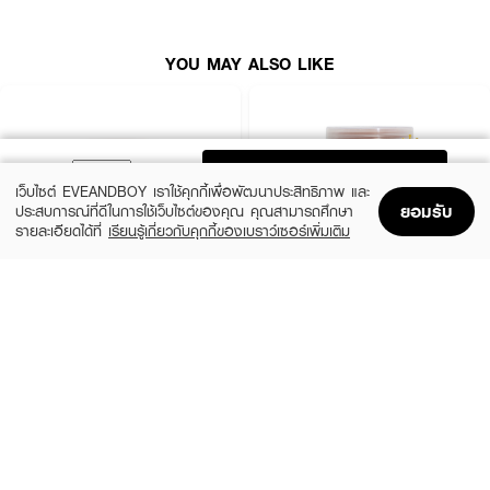
YOU MAY ALSO LIKE
ADD TO BAG
เว็บไซต์ EVEANDBOY เราใช้คุกกี้เพื่อพัฒนาประสิทธิภาพ และ
ยอมรับ
ประสบการณ์ที่ดีในการใช้เว็บไซต์ของคุณ คุณสามารถศึกษา
รายละเอียดได้ที่
เรียนรู้เกี่ยวกับคุกกี้ของเบราว์เซอร์เพิ่มเติม
Home
Home
Promotions
Promotions
Shopping Bag
Shopping Bag
Account
Account
SUGAR GLUTA
SUGAR GLUTA
Coffee & Coconut Scrub
Scrub
(30%)
(50%)
฿139
฿99
฿199
฿198
size 700 G
Tamarind