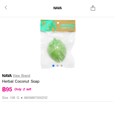
NAVA
NAVA
View Brand
Herbal Coconut Soap
฿95
Only 2 left
Size 106 G • 8859867000232