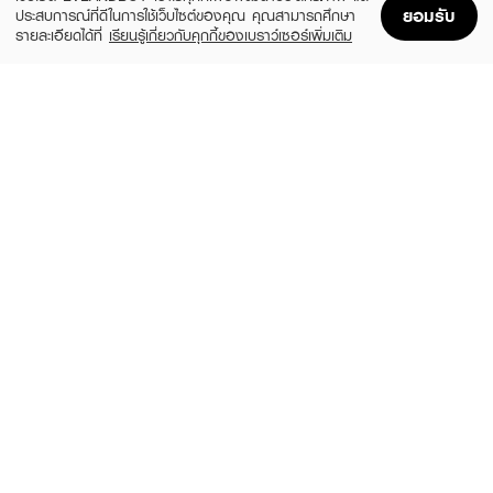
ยอมรับ
ประสบการณ์ที่ดีในการใช้เว็บไซต์ของคุณ คุณสามารถศึกษา
รายละเอียดได้ที่
เรียนรู้เกี่ยวกับคุกกี้ของเบราว์เซอร์เพิ่มเติม
Home
Home
Promotions
Promotions
Shopping Bag
Shopping Bag
Account
Account
BABY BRIGHT
A BONNE
C & E Rose Strawberry Body Peeling
Whitening Silky Salt Scrub Tamarind &
Gel
Aloe Vera
(45%)
(49%)
฿49
฿35
฿89
฿69
size 200 ML
size 350 G
YOBELLE
JOJI SECRET YOUNG
White Passion Shower Scrub
Vitamin C Spa Salt Scrub
(10%)
฿250
฿35
฿39