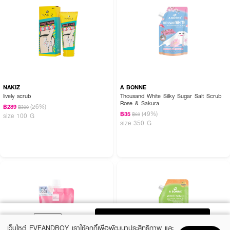
NAKIZ
A BONNE
lively scrub
Thousand White Silky Sugar Salt Scrub
Rose & Sakura
(26%)
฿289
฿390
(49%)
฿35
฿69
size 100 G
size 350 G
ADD TO BAG
เว็บไซต์ EVEANDBOY เราใช้คุกกี้เพื่อพัฒนาประสิทธิภาพ และ