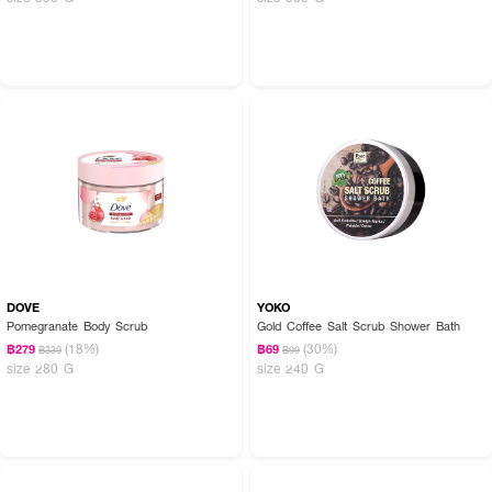
DOVE
YOKO
Pomegranate Body Scrub
Gold Coffee Salt Scrub Shower Bath
(18%)
(30%)
฿279
฿69
฿339
฿99
size 280 G
size 240 G