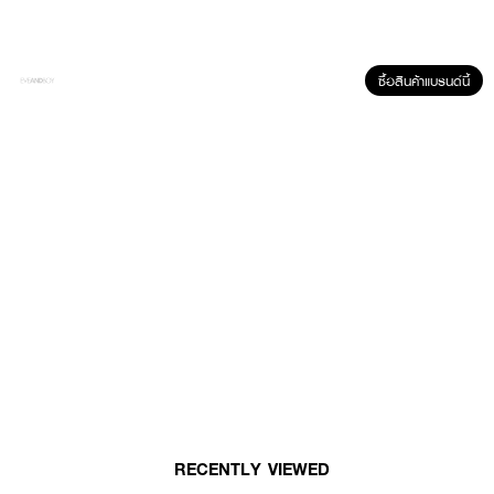
· ฟองละเอียด ล้างออกง่าย
· ใช้ได้เป็นประจำทุกวัน
· เหมาะสำหรับทุกสภาพผิว
ซื้อสินค้าแบรนด์นี้
· มอบผิวสะอาด สดชื่น และดูสุขภาพดี
· FDA Registration No. : 10-1-6900009587
How to Use :
ใช้ทำความสะอาดหน้าและร่างกาย
RECENTLY VIEWED