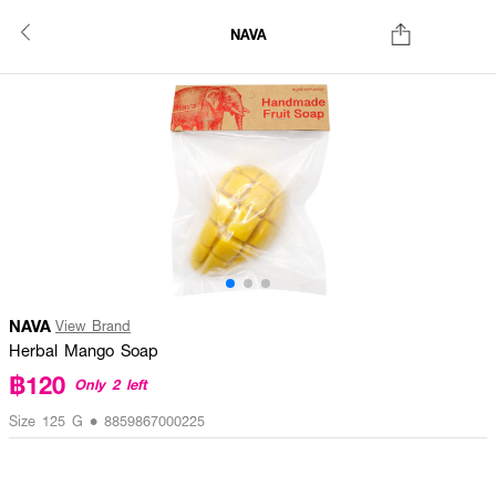
NAVA
NAVA
View Brand
Herbal Mango Soap
฿120
Only 2 left
Size 125 G • 8859867000225