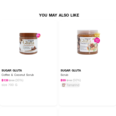
YOU MAY ALSO LIKE
SUGAR GLUTA
SUGAR GLUTA
Coffee & Coconut Scrub
Scrub
(30%)
(50%)
฿139
฿99
฿199
฿198
size 700 G
Tamarind