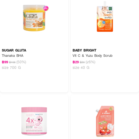
SUGAR GLUTA
BABY BRIGHT
Thanaka BHA
Vit C & Yuzu Body Scrub
(50%)
(26%)
฿99
฿29
฿198
฿39
size 700 G
size 40 G