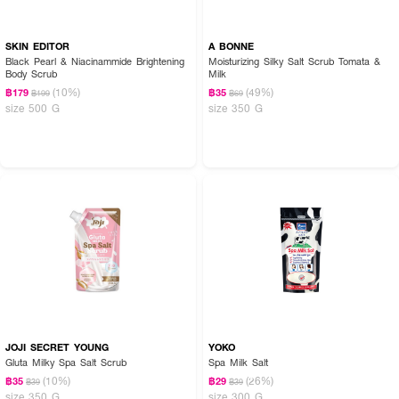
SKIN EDITOR
A BONNE
Black Pearl & Niacinammide Brightening
Moisturizing Silky Salt Scrub Tomata &
Body Scrub
Milk
(10%)
(49%)
฿179
฿35
฿199
฿69
size 500 G
size 350 G
JOJI SECRET YOUNG
YOKO
Gluta Milky Spa Salt Scrub
Spa Milk Salt
(10%)
(26%)
฿35
฿29
฿39
฿39
size 350 G
size 300 G