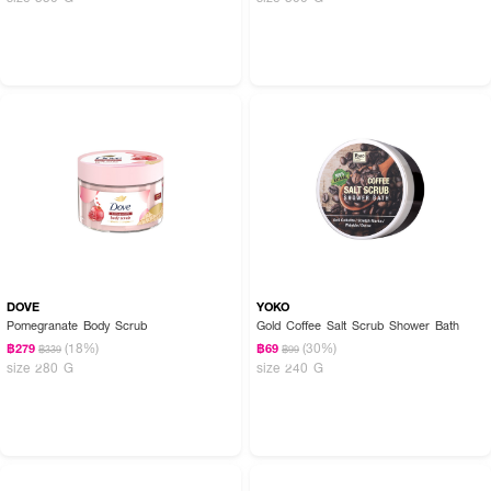
DOVE
YOKO
Pomegranate Body Scrub
Gold Coffee Salt Scrub Shower Bath
(18%)
(30%)
฿279
฿69
฿339
฿99
size 280 G
size 240 G