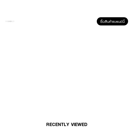
· ฟองละเอียด ล้างออกง่าย
· ใช้ได้เป็นประจำทุกวัน
· เหมาะสำหรับทุกสภาพผิว
ซื้อสินค้าแบรนด์นี้
· มอบผิวสะอาด สดชื่น และดูสุขภาพดี
· FDA Registration No. : 10-1-6900009587
How to Use :
ใช้ทำความสะอาดหน้าและร่างกาย
RECENTLY VIEWED