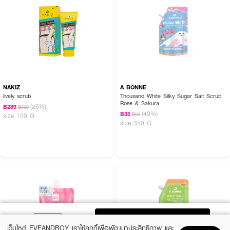
NAKIZ
A BONNE
lively scrub
Thousand White Silky Sugar Salt Scrub
Rose & Sakura
(26%)
฿289
฿390
(49%)
฿35
฿69
size 100 G
size 350 G
ADD TO BAG
เว็บไซต์ EVEANDBOY เราใช้คุกกี้เพื่อพัฒนาประสิทธิภาพ และ