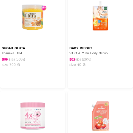
SUGAR GLUTA
BABY BRIGHT
Thanaka BHA
Vit C & Yuzu Body Scrub
(50%)
(26%)
฿99
฿29
฿198
฿39
size 700 G
size 40 G