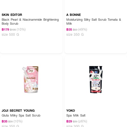
SKIN EDITOR
A BONNE
Black Pearl & Niacinammide Brightening
Moisturizing Silky Salt Scrub Tomata &
Body Scrub
Milk
(10%)
(49%)
฿179
฿35
฿199
฿69
size 500 G
size 350 G
JOJI SECRET YOUNG
YOKO
Gluta Milky Spa Salt Scrub
Spa Milk Salt
(10%)
(26%)
฿35
฿29
฿39
฿39
size 350 G
size 300 G