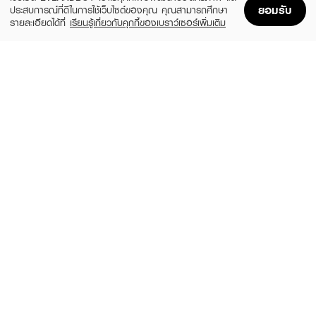
ยอมรับ
ประสบการณ์ที่ดีในการใช้เว็บไซต์ของคุณ คุณสามารถศึกษา
รายละเอียดได้ที่
เรียนรู้เกี่ยวกับคุกกี้ของเบราว์เซอร์เพิ่มเติม
Home
Home
Promotions
Promotions
Shopping Bag
Shopping Bag
Account
Account
BABY BRIGHT
A BONNE
C & E Rose Strawberry Body Peeling
Whitening Silky Salt Scrub Tamarind &
Gel
Aloe Vera
(45%)
(49%)
฿49
฿35
฿89
฿69
size 200 ML
size 350 G
YOBELLE
JOJI SECRET YOUNG
White Passion Shower Scrub
Vitamin C Spa Salt Scrub
(10%)
฿250
฿35
฿39