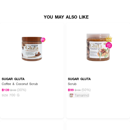
YOU MAY ALSO LIKE
SUGAR GLUTA
SUGAR GLUTA
Coffee & Coconut Scrub
Scrub
(30%)
(50%)
฿139
฿99
฿199
฿198
size 700 G
Tamarind