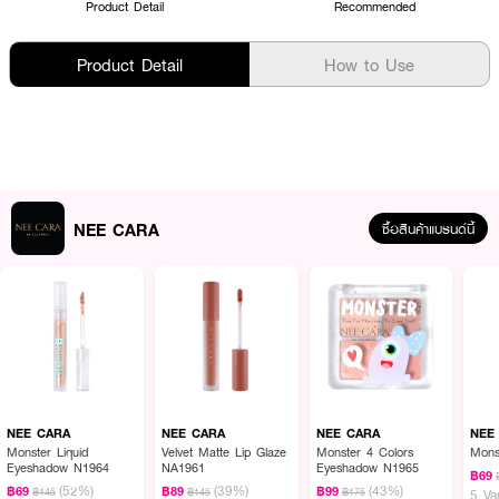
Product Detail
Recommended
Product Detail
How to Use
NEE CARA
ซื้อสินค้าแบรนด์นี้
NEE CARA
NEE CARA
NEE CARA
NEE
Monster Liquid
Velvet Matte Lip Glaze
Monster 4 Colors
Mons
Eyeshadow N1964
NA1961
Eyeshadow N1965
฿69
(52%)
(39%)
(43%)
฿69
฿89
฿99
฿145
฿145
฿175
5 Va