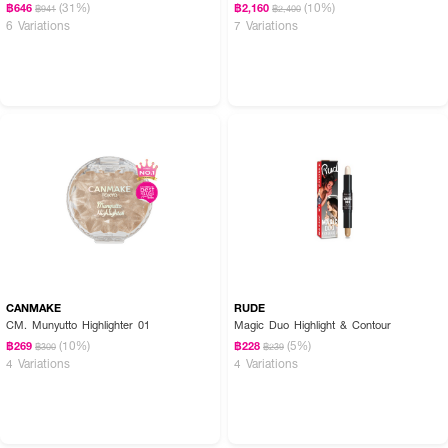
(31%)
(10%)
฿646
฿2,160
฿941
฿2,400
● ไฮไลท์พาวเดอร์
6 Variations
7 Variations
● เนื้อเนียนละเอียด เพิ่มประกายให้ผิวดูโกลว์ ฉ่ำวาว ติดทนนาน
● ปัดแล้วดูเนียนไม่โป๊ะ ไม่เป็นก้อน
● ช่วยให้ใบหน้ามีความโดดเด่น หน้าพุ่ง มีมิติ
● สามารถใช้ได้ทั้งกับผิวเข้มหรือผิวสองสี
● No.01 Flash
● ขนาด 4 g
CANMAKE
RUDE
CM. Munyutto Highlighter 01
Magic Duo Highlight & Contour
(10%)
(5%)
฿269
฿228
฿300
฿239
4 Variations
4 Variations