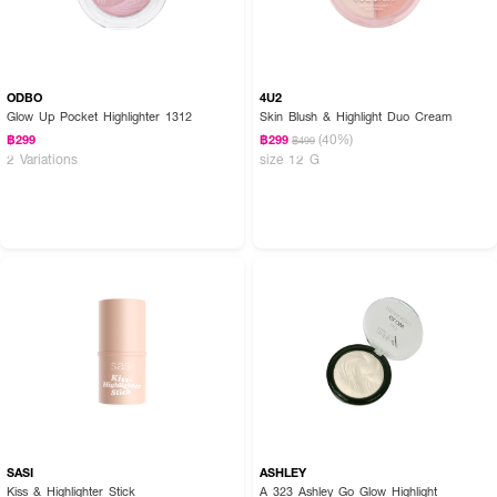
ODBO
4U2
Glow Up Pocket Highlighter 1312
Skin Blush & Highlight Duo Cream
(40%)
฿299
฿299
฿499
2 Variations
size 12 G
SASI
ASHLEY
Kiss & Highlighter Stick
A 323 Ashley Go Glow Highlight