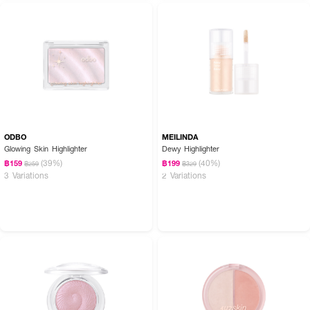
ODBO
MEILINDA
Glowing Skin Highlighter
Dewy Highlighter
(39%)
(40%)
฿159
฿199
฿259
฿329
How to Use :
3 Variations
2 Variations
ใช้แปรงแตะ NEE CARA Donut Highlighting Powder แล้วปัดบริเวณผิวที่
ต้องการให้ดูโกลว์เปล่งประกายเพิ่มขึ้น