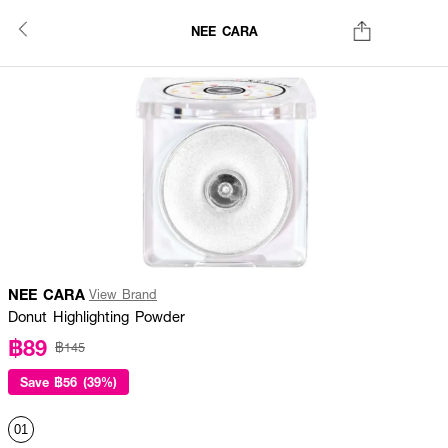
NEE CARA
NEE CARA
View Brand
Donut Highlighting Powder
฿89
฿145
Save
฿56 (39%)
01