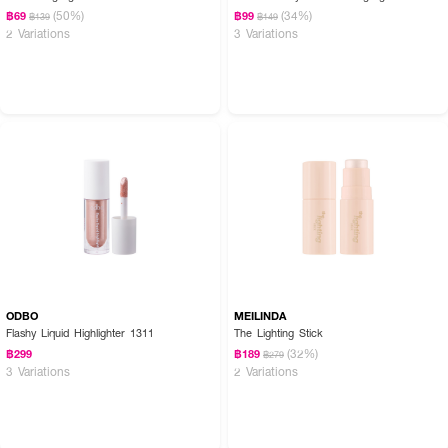
(50%)
(34%)
฿69
฿99
฿139
฿149
2 Variations
3 Variations
ODBO
MEILINDA
Flashy Liquid Highlighter 1311
The Lighting Stick
(32%)
฿299
฿189
฿279
3 Variations
2 Variations