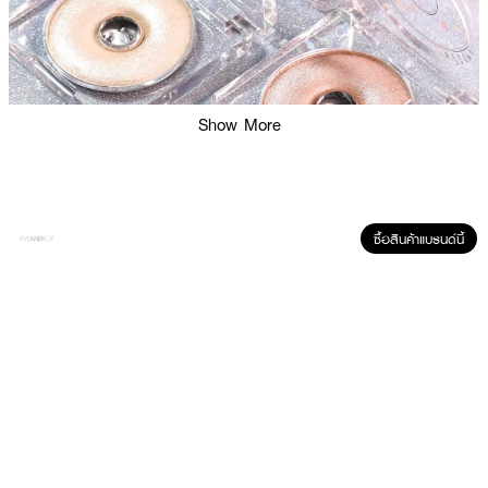
Show More
ซื้อสินค้าแบรนด์นี้
ผลลัพธ์ที่ได้ :
ไฮไลท์พาวเดอร์ เนื้อเนียนละเอียด เกลี่ยง่าย แนบผิวไม่เป็นก้อน ช่วยเพิ่มประกายให้
ผิวดูโกลว์ ฉ่ำวาว เนื้อสัมผัสนุ่ม ปัดแล้วดูเนียนไม่โป๊ะ ไม่เป็นก้อน ช่วยให้ใบหน้ามี
ความโดดเด่น หน้าพุ่ง มีมิติมากยิ่งขึ้น มีเฉดสีให้เลือก 3 เฉดสี สามารถใช้ได้ทั้งกับ
ผิวเข้มหรือผิวสองสี ที่สำคัญด้วยความที่เนื้อเนียนละเอียด ทำให้ติดทนนานตลอด
ทั้งวันแบบไม่ดรอป และไม่เยิ้ม