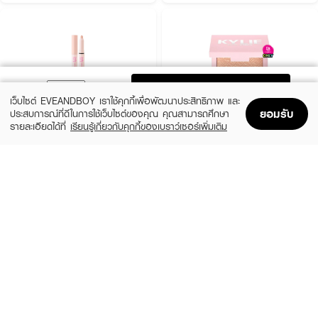
ADD TO BAG
เว็บไซต์ EVEANDBOY เราใช้คุกกี้เพื่อพัฒนาประสิทธิภาพ และ
ยอมรับ
ประสบการณ์ที่ดีในการใช้เว็บไซต์ของคุณ คุณสามารถศึกษา
รายละเอียดได้ที่
เรียนรู้เกี่ยวกับคุกกี้ของเบราว์เซอร์เพิ่มเติม
Home
Home
Promotions
Promotions
Shopping Bag
Shopping Bag
Account
Account
ODBO
KYLIE
Dolly Eye Maker 2036-01
Kylighter Pressed Illuminating Powder 050
Cheers Darling
(42%)
฿149
฿259
(20%)
฿760
฿950
4 Variations
2 Variations