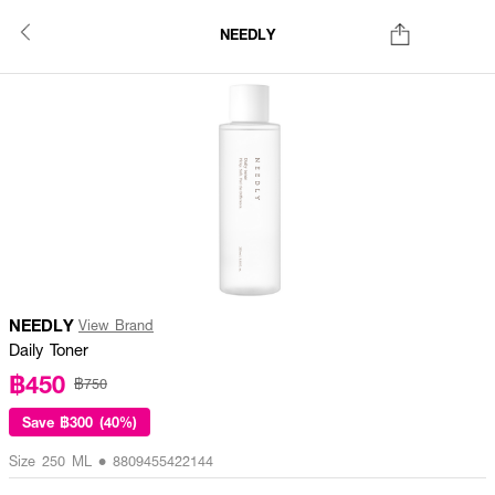
NEEDLY
NEEDLY
View Brand
Daily Toner
฿450
฿750
Save
฿300 (40%)
Size 250 ML • 8809455422144