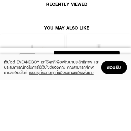
RECENTLY VIEWED
YOU MAY ALSO LIKE
ADD TO BAG
เว็บไซต์ EVEANDBOY เราใช้คุกกี้เพื่อพัฒนาประสิทธิภาพ และ
ยอมรับ
ประสบการณ์ที่ดีในการใช้เว็บไซต์ของคุณ คุณสามารถศึกษา
รายละเอียดได้ที่
เรียนรู้เกี่ยวกับคุกกี้ของเบราว์เซอร์เพิ่มเติม
Home
Home
Promotions
Promotions
Shopping Bag
Shopping Bag
Account
Account
THE ORDINARY
KIEHL'S
Glycolic Acid 7% Exfoliating Toner
Calendula Herbal Extract Alcohol-Free
Toner
฿770
(15%)
฿1,062.50
฿1,250
size 240 ML
3 Variations