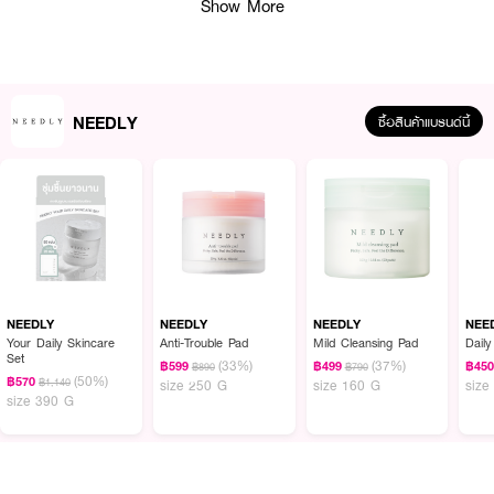
Show More
· เหมาะสำหรับผู้ที่มีผิวแห้ง ผิวอ่อนแอ หรือผิวมีปัญหาสิว
How To Use :
NEEDLY
ซื้อสินค้าแบรนด์นี้
1. เช็ด Daily Toner Pad เบาๆเพื่อเปิดทางให้ผิว เติมความชุ่มชื้น และทำความ
สะอาดใบหน้า
2. หลังจากนั้นเท Daily Toner ลงบนฝ่ามือหรือสำลี ค่อยๆเช็ดให้ทั่วใบหน้าหลายๆ
ครั้งเพื่อผลลัพธ์ ที่ให้ผิวชุ่มชื้น และสุขภาพผิวดียิ่งขึ้น
NEEDLY
NEEDLY
NEEDLY
NEE
Your Daily Skincare
Anti-Trouble Pad
Mild Cleansing Pad
Daily
Set
(33%)
(37%)
฿599
฿499
฿45
฿890
฿790
(50%)
฿570
฿1,140
size 250 G
size 160 G
size
size 390 G