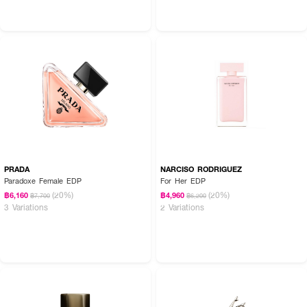
PRADA
NARCISO RODRIGUEZ
Paradoxe Female EDP
For Her EDP
(20%)
(20%)
฿6,160
฿4,960
฿7,700
฿6,200
3 Variations
2 Variations