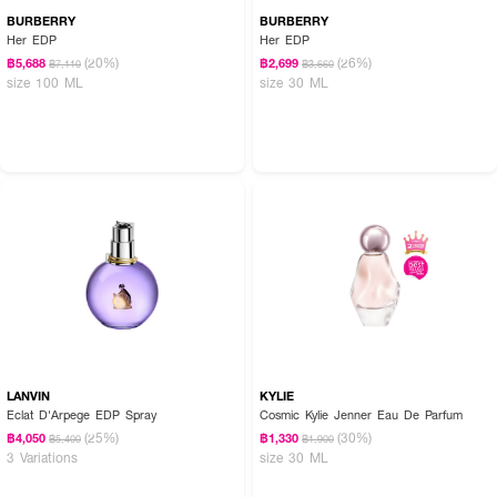
BURBERRY
BURBERRY
Her EDP
Her EDP
(20%)
(26%)
฿5,688
฿2,699
฿7,110
฿3,660
size 100 ML
size 30 ML
LANVIN
KYLIE
Eclat D'Arpege EDP Spray
Cosmic Kylie Jenner Eau De Parfum
(25%)
(30%)
฿4,050
฿1,330
฿5,400
฿1,900
3 Variations
size 30 ML