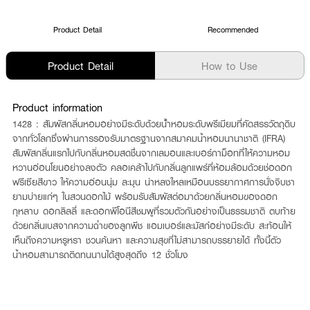
Product Detail
Recommended
Product Detail
How to Use
Product information
1428 : สัมผัสกลิ่นหอมอย่างมีระดับด้วยน้้ำหอมระดับพรีเมียมที่คัดสรรวัตถุดิบ
จากทั่วโลกซึ่งผ่านการรองรับมาตรฐานจากสมาคมน้ำหอมนานาชาติ (IFRA)
สัมผัสกลิ่นแรกไปกับกลิ่นหอมสดชื่นจากเลมอนและเบอร์กาม็อทที่ให้ความหอม
หวานอ่อนโยนอย่างลงตัว คลอเคล้าไปกับกลิ่นลูกแพร์ที่ห้อมล้อมด้วยช่อดอก
ฟรีเซียสีขาว ให้ความอ่อนนุ่ม ละมุน น่าหลงใหลเหมือนบรรยากาศการนั่งจิบชา
ยามบ่ายแก่ๆ ในสวนดอกไม้ พร้อมรับสัมผัสต่อมาด้วยกลิ่นหอมของดอก
กุหลาบ ดอกลิลลี่ และดอกพีโอนีสีชมพูที่รวมตัวกันอย่างเป็นธรรมชาติ ตบท้าย
ด้วยกลิ่นเบสจากความฉ่ำของลูกพีช แอมเบอร์และมัสก์อย่างมีระดับ สะท้อนให้
เห็นถึงความหรูหรา ชวนค้นหา และความสุขที่ไม่สามารถบรรยายได้ ทั้งนี้ตัว
น้ำหอมสามารถติดทนนานได้สูงสุดถึง 12 ชั่วโมง