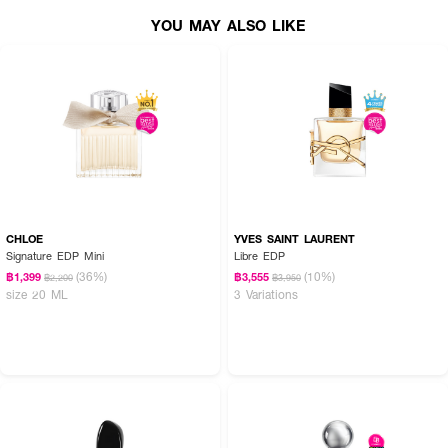
YOU MAY ALSO LIKE
CHLOE
YVES SAINT LAURENT
Signature EDP Mini
Libre EDP
(36%)
(10%)
฿1,399
฿3,555
฿2,200
฿3,950
size 20 ML
3 Variations