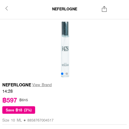
NEFERLOGNE
NEFERLOGNE
View Brand
14:28
฿597
฿615
Save
฿18 (3%)
Size 10 ML • 8858767004517