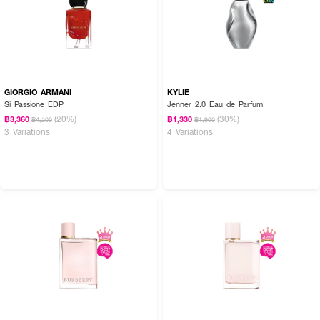
GIORGIO ARMANI
KYLIE
Si Passione EDP
Jenner 2.0 Eau de Parfum
(20%)
(30%)
฿3,360
฿1,330
฿4,200
฿1,900
3 Variations
4 Variations