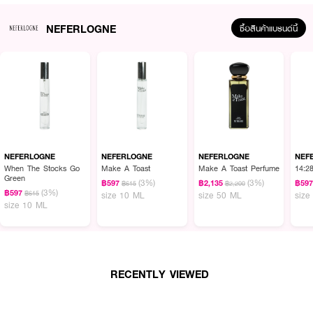
NEFERLOGNE
ซื้อสินค้าแบรนด์นี้
NEFERLOGNE
NEFERLOGNE
NEFERLOGNE
NEF
When The Stocks Go
Make A Toast
Make A Toast Perfume
14:2
Green
(3%)
(3%)
฿597
฿2,135
฿59
฿615
฿2,200
(3%)
฿597
฿615
size 10 ML
size 50 ML
size
size 10 ML
RECENTLY VIEWED