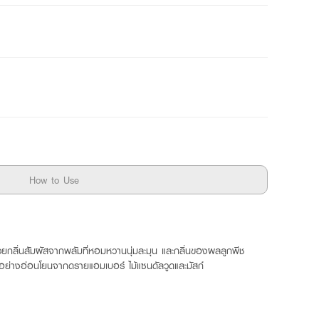
How to Use
้วยกลิ่นสัมผัสจากพลัมที่หอมหวานนุ่มละมุน และกลิ่นของผลลูกพีช
ายอย่างอ่อนโยนจากดรายแอมเบอร์ ไม้แซนดัลวูดและมัสก์