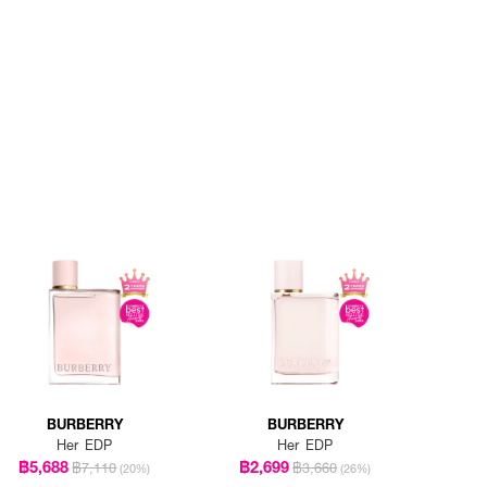
BURBERRY
BURBERRY
Her EDP
Her EDP
฿5,688
฿2,699
฿7,110
฿3,660
(20%)
(26%)