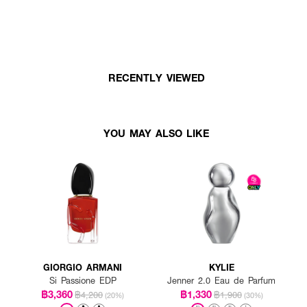
RECENTLY VIEWED
YOU MAY ALSO LIKE
GIORGIO ARMANI
KYLIE
Si Passione EDP
Jenner 2.0 Eau de Parfum
฿3,360
฿1,330
฿4,200
฿1,900
(20%)
(30%)