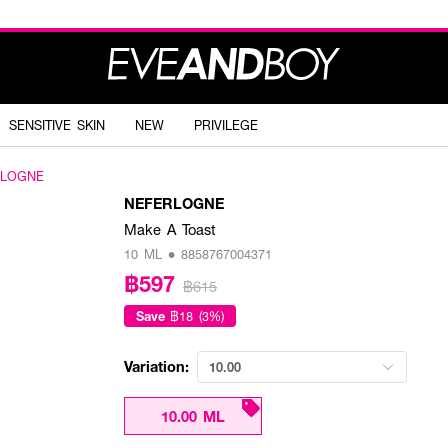
SENSITIVE SKIN
NEW
PRIVILEGE
RLOGNE
NEFERLOGNE
Make A Toast
10 ML • 8858767004371
฿597
฿615
Save
฿18 (3%)
Variation:
10.00
10.00 ML