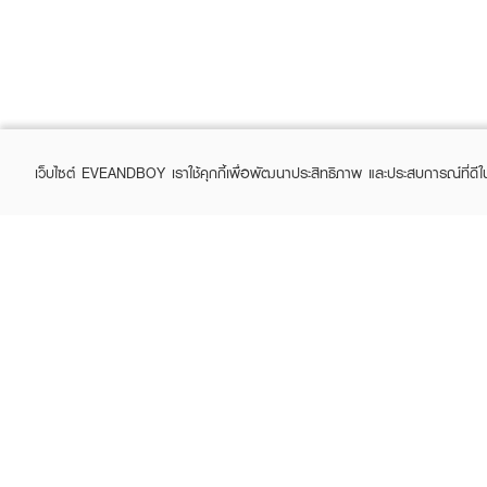
เว็บไซต์ EVEANDBOY เราใช้คุกกี้เพื่อพัฒนาประสิทธิภาพ และประสบการณ์ที่ดี
ABOUT EVEANDBOY
CUS
Brand story
Online
Privacy Policy
Find a
Terms and Conditions
Contac
Sell on EVEANDBOY
Whistleblowing