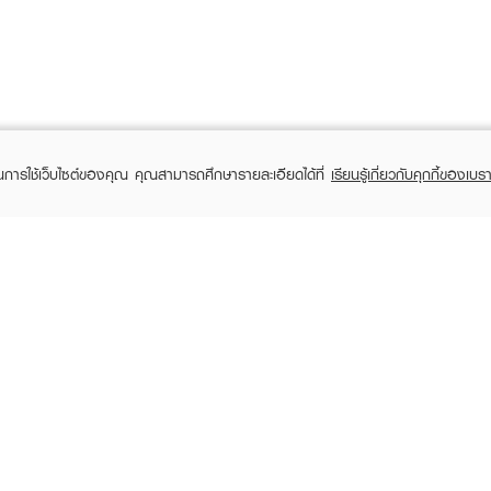
ในการใช้เว็บไซต์ของคุณ คุณสามารถศึกษารายละเอียดได้ที่
เรียนรู้เกี่ยวกับคุกกี้ของเบรา
TOMER CARE
EVEANDBOY MEMBER
 Shopping
Member registration
 store
t us