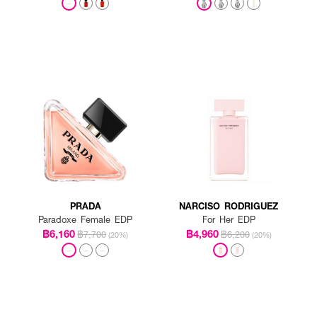
PRADA
NARCISO RODRIGUEZ
Paradoxe Female EDP
For Her EDP
฿6,160
฿4,960
฿7,700
฿6,200
(20%)
(20%)