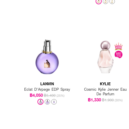
LANVIN
KYLIE
Eclat D'Arpege EDP Spray
Cosmic Kylie Jenner Eau
De Parfum
฿4,050
฿5,400
(25%)
฿1,330
฿1,900
(30%)