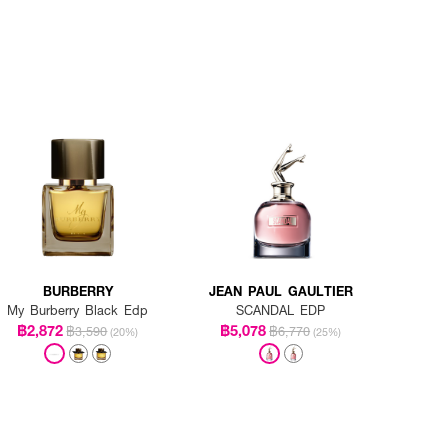
BURBERRY
JEAN PAUL GAULTIER
My Burberry Black Edp
SCANDAL EDP
฿2,872
฿5,078
฿3,590
฿6,770
(20%)
(25%)