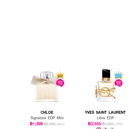
CHLOE
YVES SAINT LAURENT
Signature EDP Mini
Libre EDP
฿1,399
฿3,555
฿2,200
฿3,950
(36%)
(10%)