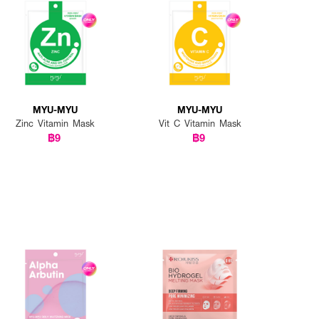
MYU-MYU
MYU-MYU
Zinc Vitamin Mask
Vit C Vitamin Mask
฿9
฿9