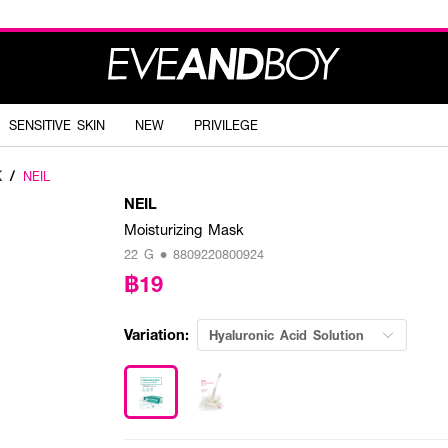
SENSITIVE SKIN
NEW
PRIVILEGE
K
/
NEIL
NEIL
Moisturizing Mask
22 G • 8809220800924
฿19
Variation:
Hyaluronic Acid Solution