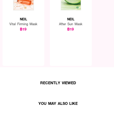
NEIL
NEIL
Vital Firming Mask
After Sun Mask
฿19
฿19
RECENTLY VIEWED
YOU MAY ALSO LIKE
turizing Hyaluronic Acid Solution Mask
ออกจากซอง