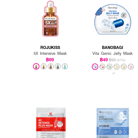
• วางแผ่นมาสก์ตามรูปหน้า ท
• นำแผ่นมาสก์ออก ใช้นิ้วกดทั
ROJUKISS
BANOBAGI
5X Intensive Mask
Vita Genic Jelly Mask
฿69
฿49
฿92
(47%)
+1