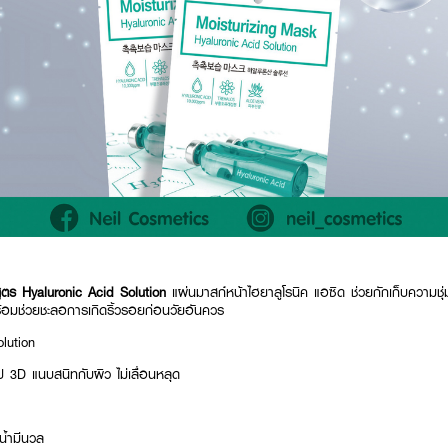
ูตร Hyaluronic Acid Solution
แผ่นมาสก์หน้าไฮยาลูโรนิค แอซิด ช่วยกักเก็บความชุ่ม
พร้อมช่วยชะลอการเกิดริ้วรอยก่อนวัยอันควร
lution
3D แนบสนิทกับผิว ไม่เลื่อนหลุด
ีน้ำมีนวล