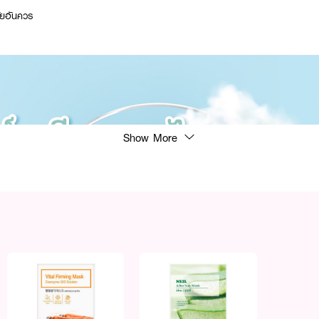
ัยอันควร
Show More