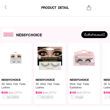
PRODUCT DETAIL
NESSYCHOICE
ซื้อสินค้าแบรนด์นี้
NESSYCHOICE
NESSYCHOICE
NESSYCHOICE
NES
3D Mink Hair False
3D Mink Hair False
Mink Hair False
3D M
Lashes
Lashes
Eyelashes
Lash
(30%)
(30%)
(30%)
฿209
฿209
฿160
฿29
฿299
฿299
฿229
No.3D03
No.3D13
Angel