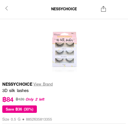
NESSYCHOICE
NESSYCHOICE
View Brand
3D silk lashes
฿84
Only 2 left
฿120
Save
฿36 (30%)
Size 0.5 G • 8852635813355