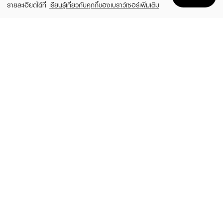
รายละเอียดได้ที่
เรียนรู้เกี่ยวกับคุกกี้ของเบราว์เซอร์เพิ่มเติม
Home
Home
Promotions
Promotions
Shopping Bag
Shopping Bag
Account
Account
SUGAREYE
WOSADO
Self-Adhesive Eyelashes
Light-Feel Soft Magnetic Eyelashes –
Silky Black 2.0 (All-in-One Pack)
(7%)
฿139
฿149
฿665
6 Variations
7 Variations
MEILINDA
RINN
Baby Blink Lashes
Self-Adhesive Eyelashes
(55%)
(15%)
฿99
฿169
฿219
฿199