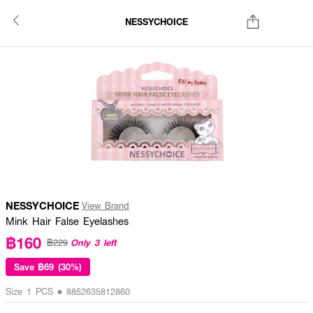
NESSYCHOICE
NESSYCHOICE
View Brand
Mink Hair False Eyelashes
฿160
Only 3 left
฿229
Save
฿69 (30%)
Size 1 PCS • 8852635812860