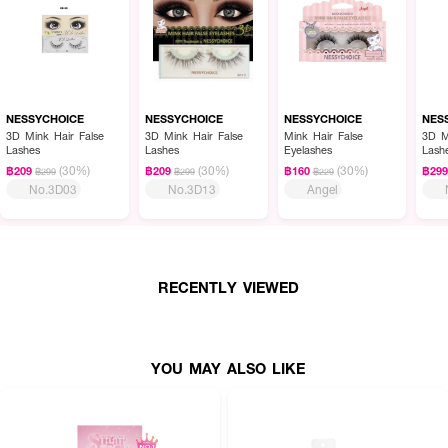
NESSYCHOICE
NESSYCHOICE
NESSYCHOICE
NES
3D Mink Hair False
3D Mink Hair False
Mink Hair False
3D M
Lashes
Lashes
Eyelashes
Lash
(30%)
(30%)
(30%)
฿209
฿209
฿160
฿29
฿299
฿299
฿229
No.3D03
No.3D13
Angel
RECENTLY VIEWED
YOU MAY ALSO LIKE