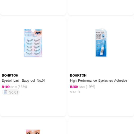
BOHKTOH
BOHKTOH
Eyedoll Lash Baby doll No.01
High Performance Eyelashes Adhesive
(33%)
(19%)
฿199
฿259
฿299
฿320
size 0
No.01