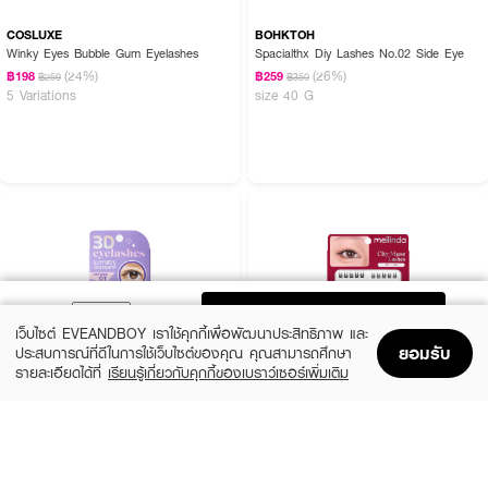
COSLUXE
BOHKTOH
Winky Eyes Bubble Gum Eyelashes
Spacialthx Diy Lashes No.02 Side Eye
(24%)
(26%)
฿198
฿259
฿259
฿350
5 Variations
size 40 G
ADD TO BAG
เว็บไซต์ EVEANDBOY เราใช้คุกกี้เพื่อพัฒนาประสิทธิภาพ และ
ยอมรับ
ประสบการณ์ที่ดีในการใช้เว็บไซต์ของคุณ คุณสามารถศึกษา
รายละเอียดได้ที่
เรียนรู้เกี่ยวกับคุกกี้ของเบราว์เซอร์เพิ่มเติม
Home
Home
Promotions
Promotions
Shopping Bag
Shopping Bag
Account
Account
SUPERSHADES
MEILINDA
Natural Eyelashes
City Muse Lashes
(41%)
฿99
฿129
฿219
10 Variations
10 Variations