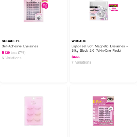
SUGAREYE
WOSADO
Self-Adhesive Eyelashes
Light-Feel Soft Magnetic Eyelashes –
Silky Black 2.0 (All-in-One Pack)
(7%)
฿139
฿149
฿665
6 Variations
7 Variations