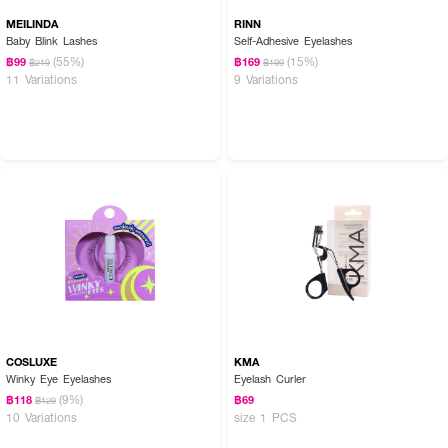
MEILINDA
RINN
Baby Blink Lashes
Self-Adhesive Eyelashes
(55%)
(15%)
฿99
฿169
฿219
฿199
11 Variations
9 Variations
COSLUXE
KMA
Winky Eye Eyelashes
Eyelash Curler
(9%)
฿118
฿69
฿129
10 Variations
size 1 PCS