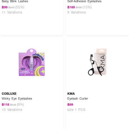
Baby Blink Lashes
Self-Adhesive Eyelashes
(55%)
(15%)
฿99
฿169
฿219
฿199
11 Variations
9 Variations
COSLUXE
KMA
Winky Eye Eyelashes
Eyelash Curler
(9%)
฿118
฿69
฿129
10 Variations
size 1 PCS