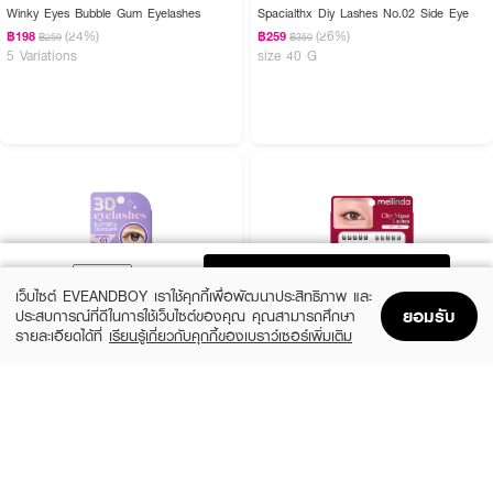
Winky Eyes Bubble Gum Eyelashes
Spacialthx Diy Lashes No.02 Side Eye
(24%)
(26%)
฿198
฿259
฿259
฿350
5 Variations
size 40 G
ADD TO BAG
เว็บไซต์ EVEANDBOY เราใช้คุกกี้เพื่อพัฒนาประสิทธิภาพ และ
ยอมรับ
ประสบการณ์ที่ดีในการใช้เว็บไซต์ของคุณ คุณสามารถศึกษา
รายละเอียดได้ที่
เรียนรู้เกี่ยวกับคุกกี้ของเบราว์เซอร์เพิ่มเติม
Home
Home
Promotions
Promotions
Shopping Bag
Shopping Bag
Account
Account
SUPERSHADES
MEILINDA
Natural Eyelashes
City Muse Lashes
(41%)
฿99
฿129
฿219
10 Variations
10 Variations