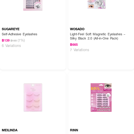
SUGAREYE
WOSADO
Self-Adhesive Eyelashes
Light-Feel Soft Magnetic Eyelashes –
Silky Black 2.0 (All-in-One Pack)
(7%)
฿139
฿149
฿665
6 Variations
7 Variations
MEILINDA
RINN