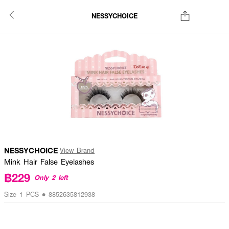
NESSYCHOICE
NESSYCHOICE
View Brand
Mink Hair False Eyelashes
฿229
Only 2 left
Size 1 PCS • 8852635812938