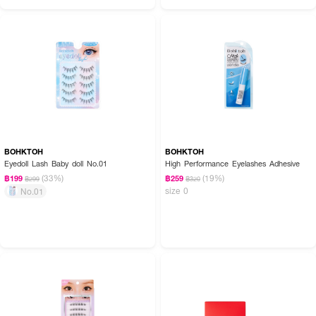
BOHKTOH
BOHKTOH
Eyedoll Lash Baby doll No.01
High Performance Eyelashes Adhesive
(33%)
(19%)
฿199
฿259
฿299
฿320
size 0
No.01