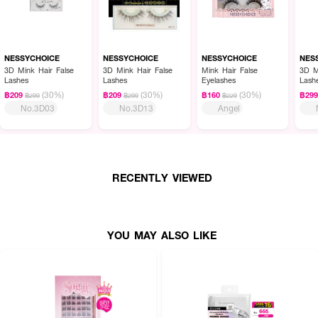
NESSYCHOICE
NESSYCHOICE
NESSYCHOICE
NES
3D Mink Hair False
3D Mink Hair False
Mink Hair False
3D M
Lashes
Lashes
Eyelashes
Lash
(30%)
(30%)
(30%)
฿209
฿209
฿160
฿29
฿299
฿299
฿229
No.3D03
No.3D13
Angel
RECENTLY VIEWED
YOU MAY ALSO LIKE