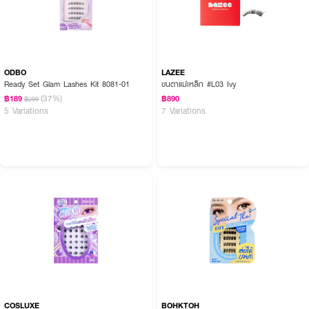
ODBO
LAZEE
Ready Set Glam Lashes Kit 8081-01
ขนตาแม่เหล็ก #L03 Ivy
(37%)
฿189
฿890
฿299
5 Variations
7 Variations
COSLUXE
BOHKTOH