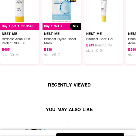
Buy 1 get 1 for ฿549
Buy 1 Get 1
Mix
NEST ME
NEST ME
NEST ME
NES
Birdnest Aqua Sun
Birdnest Hydro Boost
Birdnest Scar Gel
Bird
Protect SPF 50
Mask
Aqua
(50%)
฿249
฿499
PA++++
฿685
฿139
฿28
size 10 G
size 30 ML
size 25 G
size
RECENTLY VIEWED
YOU MAY ALSO LIKE