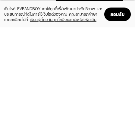
ADD TO BAG
เว็บไซต์ EVEANDBOY เราใช้คุกกี้เพื่อพัฒนาประสิทธิภาพ และ
ยอมรับ
ประสบการณ์ที่ดีในการใช้เว็บไซต์ของคุณ คุณสามารถศึกษา
รายละเอียดได้ที่
เรียนรู้เกี่ยวกับคุกกี้ของเบราว์เซอร์เพิ่มเติม
Home
Home
Promotions
Promotions
Shopping Bag
Shopping Bag
Account
Account
CLINIQUE
SKINTIFIC
Moisture Surge Extended Replenishing
5X Ceramide Barrier Moisture Gel
Hydrator
(50%)
฿339
฿679
(10%)
฿1,791
฿1,990
4 Variations
size 50 ML