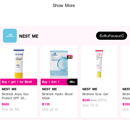
Show More
NEST ME
ซื้อสินค้าแบรนด์นี้
ผลลัพธ์ที่ได้ :
Buy 1 get 1 for ฿549
Buy 1 Get 1
Mix
ครีมกันแดดสำหรับผิวหน้า NESTME Birdnest Aqua Sun Protect SPF 50
NEST ME
NEST ME
NEST ME
NES
PA++++ สูตรซึมซับง่าย บางเบา ไม่ทิ้งคราบ ไม่เหนียวเหนอะหนะ ป้องกันแสงแดด
Birdnest Aqua Sun
Birdnest Hydro Boost
Birdnest Scar Gel
Bird
ด้วยค่า SPF 50 PA++++ ผสมสารกันแดดพาซอล ชีลด์ ปกป้องผิวจากรังสี
Protect SPF 50
Mask
Aqua
(50%)
UVA/UVB และกัลซอร์บ สารกันแสงแดดที่มีความคงตัวช่วยให้ผิวไม่หมองคล้ำ
฿249
฿499
PA++++
฿685
฿139
฿28
size 10 G
ผสานคุณค่าจากสารสกัดรังนกและไฮยาลูลอนิคที่ช่วยทำให้ผิวชุ่มชื้น อ่อนนุ่ม ช่วย
size 30 ML
size 25 G
size
ปกป้องเซลล์ผิวจากการเสื่อมสภาพลดการเกิดริ้วรอย ปกป้องผิวจากแสงแดด มี
ความคงตัว ช่วยให้ผิวไม่หมองคล้ำ และ ช่วยปกป้องเซลล์ผิวจากการเสื่อมสภาพ
ลดการเกิดริ้วรอย