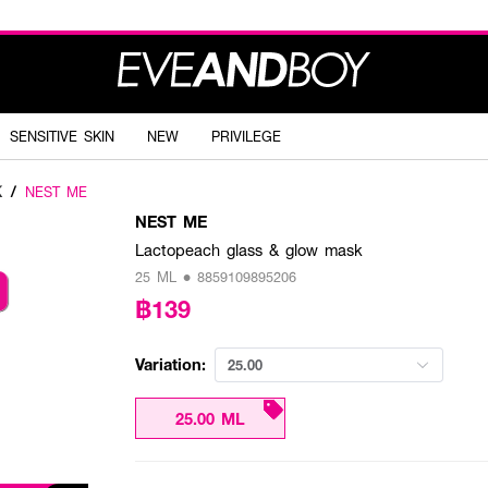
SENSITIVE SKIN
NEW
PRIVILEGE
K
/
NEST ME
NEST ME
Lactopeach glass & glow mask
25 ML • 8859109895206
฿139
Variation:
25.00
25.00 ML