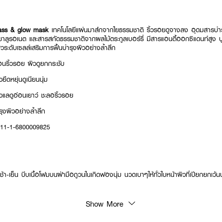
ass & glow mask
เทคโนโลยีแผ่นมาส์กจากใยธรรมชาติ ริ้วรอยดูจางลง อุดมสารบำรุง
ยาลูรอเนต และสารสกัดธรรมชาติจากผลไม้ตระกูลเบอร์รี่ มีสารแอนตี้ออกซิแดนท์สูง บูส
ระดับเซลล์เสริมการฟื้นบำรุงผิวอย่างล้ำลึก
ือนริ้วรอย ผิวดูยกกระชับ
ืดหยุ่นดูเนียนนุ่ม
วแลดูอ่อนเยาว์ ชะลอริ้วรอย
รุงผิวอย่างล้ำลึก
: 11-1-6800009825
ช้า-เย็น บีบเนื้อโฟมบนฝ่ามือถูวนในเกิดฟองนุ่ม นวดเบาๆให้ทั่วใบหน้าผิวที่เปียกยกเ
Show More