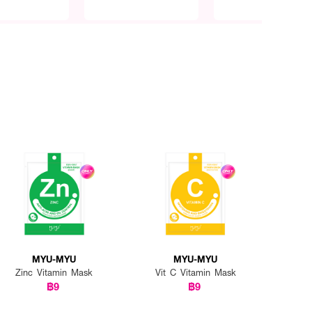
MYU-MYU
MYU-MYU
Zinc Vitamin Mask
Vit C Vitamin Mask
฿9
฿9