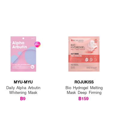
MYU-MYU
ROJUKISS
Daily Alpha Arbutin
Bio Hydrogel Melting
Whitening Mask
Mask Deep Firming
฿9
฿159