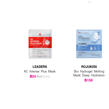
+1
LEADERS
ROJUKISS
AC Intense Plus Mask
Bio Hydrogel Melting
Mask Deep Hydration
฿24
฿49
(51%)
฿159