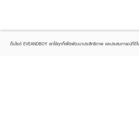
เว็บไซต์ EVEANDBOY เราใช้คุกกี้เพื่อพัฒนาประสิทธิภาพ และประสบการณ์ที่ดี
ABOUT EVEANDBOY
CUS
Brand story
Online
Privacy Policy
Find a
Terms and Conditions
Contac
Sell on EVEANDBOY
Whistleblowing