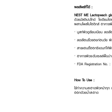
ผลลัพธ์ที่ได้ :
NEST ME Lactopeach gl
ด้วยมัลติเปปไทด์ โซเดียมไฮ
ผสานโพสไบโอติกส์ อาหารผิว
·
บูสท์ผิวดูเรียบเนียน ลดเล
·
ลดเลือนริ้วรอยก่อนวัย ผิวย
·
สารแอนตี้ออกซิแดนท์ให้ผิ
·
อาหารผิวระดับเซลล์ฟื้นบำ
· FDA Registration No. 
How To Use :
ใช้ทำความสะอาดผิวหน้าทุก เ
ออกด้วยน้ำสะอาด