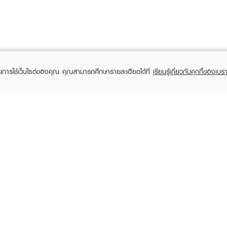
ในการใช้เว็บไซต์ของคุณ คุณสามารถศึกษารายละเอียดได้ที่
เรียนรู้เกี่ยวกับคุกกี้ของเบรา
TOMER CARE
EVEANDBOY MEMBER
 Shopping
Member registration
 store
t us