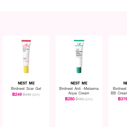
NEST ME
NEST ME
N
Birdnest Scar Gel
Birdnest Anti -Melasma
Birdnest
Aqua Cream
BB Crea
฿249
฿499
(50%)
(E
฿280
฿37
฿580
(52%)