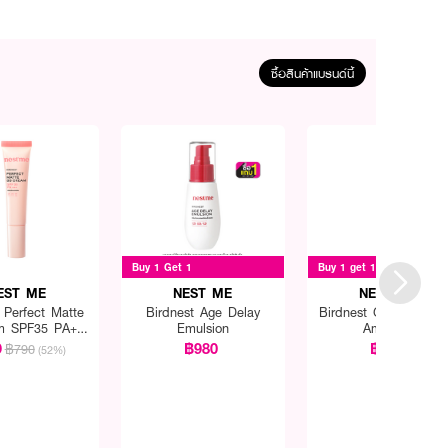
ซื้อสินค้าแบรนด์นี้
Buy 1 Get 1
Buy 1 get 1 for ฿459
EST ME
NEST ME
NEST ME
 Perfect Matte
Birdnest Age Delay
Birdnest Gluta Super
m SPF35 PA+++
Emulsion
Ampoule
xclusive)
9
฿980
฿560
฿790
(52%)