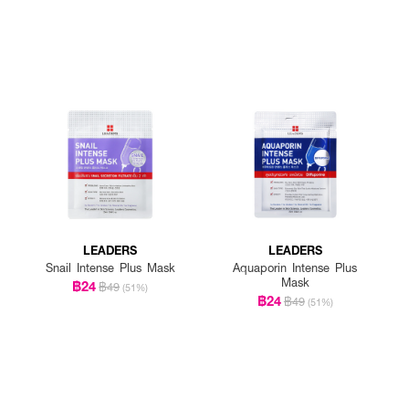
LEADERS
LEADERS
Snail Intense Plus Mask
Aquaporin Intense Plus
Mask
฿24
฿49
(51%)
฿24
฿49
(51%)