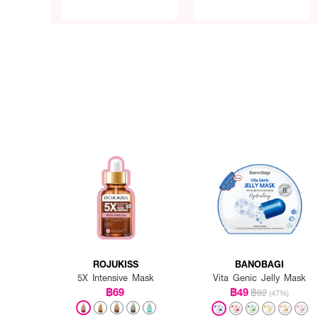
ROJUKISS
BANOBAGI
5X Intensive Mask
Vita Genic Jelly Mask
฿69
฿49
฿92
(47%)