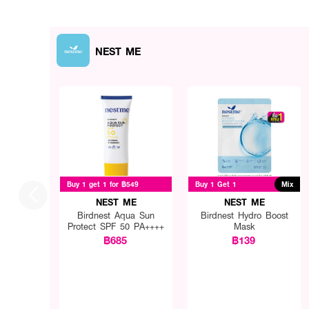
NEST ME
Buy 1 get 1 for ฿549
Buy 1 Get 1
Mix
NEST ME
NEST ME
Birdnest Aqua Sun
Birdnest Hydro Boost
Protect SPF 50 PA++++
Mask
฿685
฿139