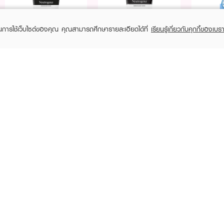
ในการใช้เว็บไซต์ของคุณ คุณสามารถศึกษารายละเอียดได้ที่
เรียนรู้เกี่ยวกับคุกกี้ของเบรา
Purchase
Purchase
Purchase
Free
Free
฿299+
฿299+
฿299+
NEUTROGENA
NEUTROGENA
NEU
Deep Clean Acne
Deep Clean Gentle
Alcoho
Foaming Cleanser
Foaming Cleanser
฿14
฿219
฿87
฿229
(4%)
RECENTLY VIEWED