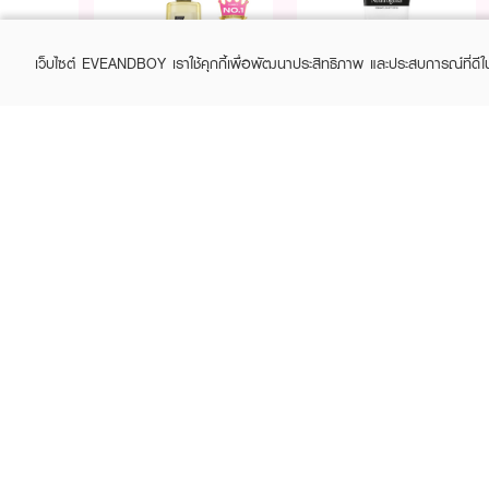
เว็บไซต์ EVEANDBOY เราใช้คุกกี้เพื่อพัฒนาประสิทธิภาพ และประสบการณ์ที่ดี
Purchase
Purchase
Free
Free
฿299+
฿299+
NEUTROGENA
NEUTROGENA
Body Oil Light Sesame
Deep Clean Acne Foam
Cleanser
฿579
฿149
฿199
(25%)
How To Use :