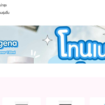
บำรุง
ชุ่มชื้น