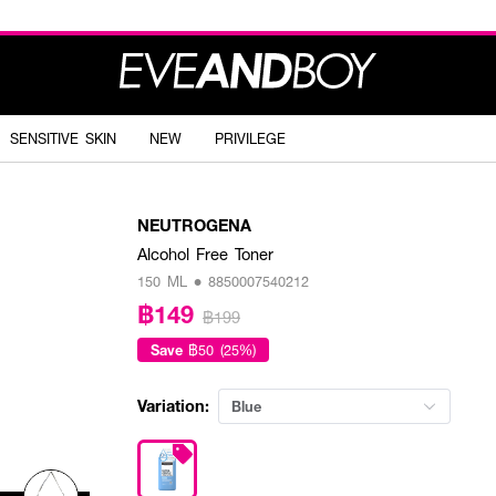
SENSITIVE SKIN
NEW
PRIVILEGE
NEUTROGENA
Alcohol Free Toner
150 ML • 8850007540212
฿149
฿199
Save
฿50 (25%)
Variation:
Blue