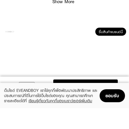
Show More
ซื้อสินค้าแบรนด์นี้
ผลลัพธ์ที่ได้ :
ครีมบำรุงผิวหน้า แบบไม่มีน้ำหอม ช่วยเติมน้ำและช่วยฟื้นบำรุงให้แก่ผิวแพ้ง่าย ช่วย
ADD TO BAG
ให้ผิวเปล่งปลั่งดูมีสุขภาพผิว ช่วยฟื้นบำรุงปราการรักษาความชุ่มชื่นให้แก่ผิวซึ่งถูก
เว็บไซต์ EVEANDBOY เราใช้คุกกี้เพื่อพัฒนาประสิทธิภาพ และ
ทำร้ายจากมลภาวะ
ยอมรับ
ประสบการณ์ที่ดีในการใช้เว็บไซต์ของคุณ คุณสามารถศึกษา
รายละเอียดได้ที่
เรียนรู้เกี่ยวกับคุกกี้ของเบราว์เซอร์เพิ่มเติม
● NEUTROGENA Hydro Boost Nourishing Gel Cream
Home
Home
Promotions
Promotions
Shopping Bag
Shopping Bag
Account
Account
● นูโทรจีนา ไฮโดร บูสท์ นูริชซิ่ง เจล ครีม
● ครีมฟื้นบำรุงความชุ่มชื้น