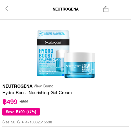
NEUTROGENA
NEUTROGENA
View Brand
Hydro Boost Nourishing Gel Cream
฿499
฿599
Save
฿100 (17%)
Size 50 G • 4710032515538