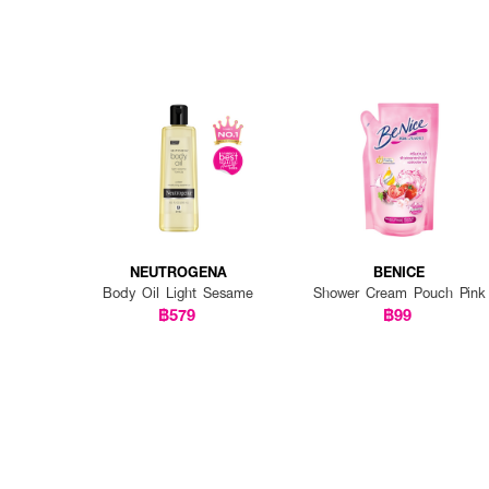
NEUTROGENA
BENICE
Body Oil Light Sesame
Shower Cream Pouch Pink
฿579
฿99