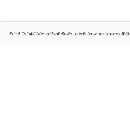
เว็บไซต์ EVEANDBOY เราใช้คุกกี้เพื่อพัฒนาประสิทธิภาพ และประสบการณ์ที่ดี
ABOUT EVEANDBOY
CUS
Brand story
Online
Privacy Policy
Find a
Terms and Conditions
Contac
Sell on EVEANDBOY
Whistleblowing