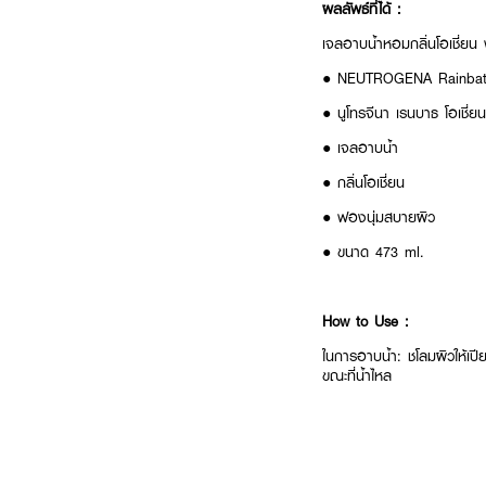
ผลลัพธ์ที่ได้ :
เจลอาบน้ำหอมกลิ่นโอเชี่ยน
● NEUTROGENA Rainbath
● นูโทรจีนา เรนบาธ โอเชี่ย
● เจลอาบน้ำ
● กลิ่นโอเชี่ยน
● ฟองนุ่มสบายผิว
● ขนาด 473 ml.
How to Use :
ในการอาบน้ำ: ชโลมผิวให้เป
ขณะที่น้ำไหล