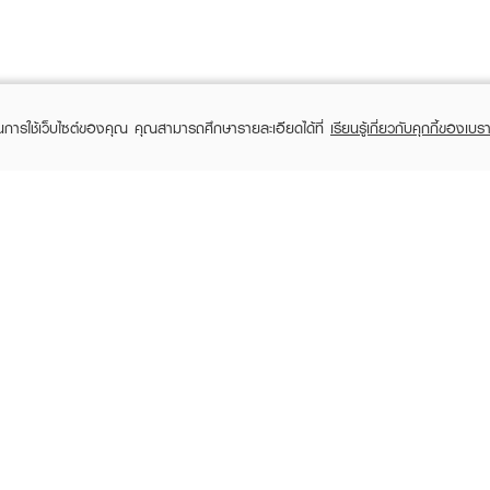
ในการใช้เว็บไซต์ของคุณ คุณสามารถศึกษารายละเอียดได้ที่
เรียนรู้เกี่ยวกับคุกกี้ของเบรา
TOMER CARE
EVEANDBOY MEMBER
 Shopping
Member registration
 store
t us