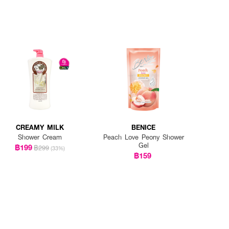
CREAMY MILK
BENICE
Shower Cream
Peach Love Peony Shower
Gel
฿199
฿299
(33%)
฿159