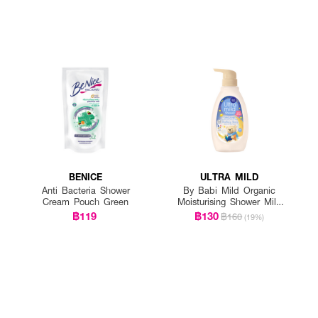
BENICE
ULTRA MILD
Anti Bacteria Shower
By Babi Mild Organic
Cream Pouch Green
Moisturising Shower Milk
Bedtime Story
฿119
฿130
฿160
(19%)