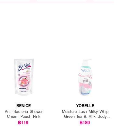
BENICE
YOBELLE
Anti Bacteria Shower
Moisture Lush Milky Whip
Cream Pouch Pink
Green Tea & Milk Body
Wash
฿119
฿189