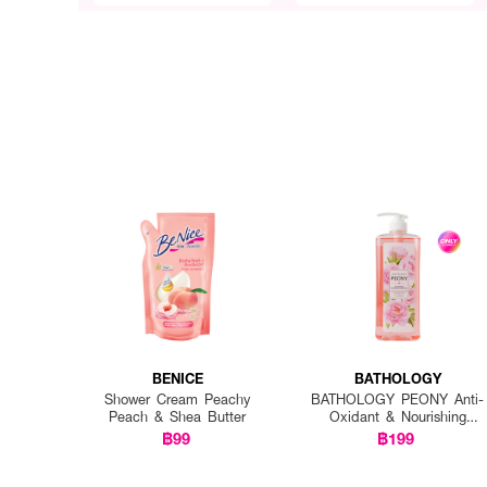
BENICE
BATHOLOGY
Shower Cream Peachy
BATHOLOGY PEONY Anti-
Peach & Shea Butter
Oxidant & Nourishing
Shower Gel
฿99
฿199