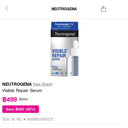
NEUTROGENA
NEUTROGENA
View Brand
Visible Repair Serum
฿499
฿999
Save
฿500 (50%)
Size 30 ML • 9300607563573