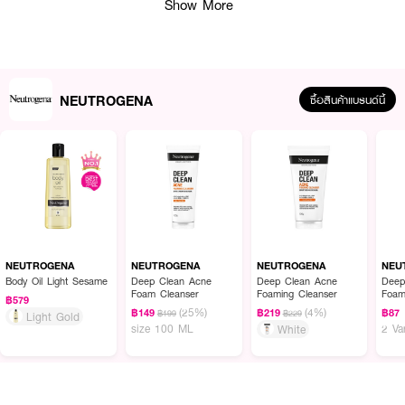
Show More
· Antioxidants - มีสารแอนตี้ออกซิแดนซ์ ช่วยให้ผิวกระชับเต่งตึง มีความยืดหยุ่น
ผิวมากขึ้น
· Comfort Complex - ด้วยส่วนผสมจาก Portulaca Extract และ Soothing
agents ช่วยปลอบประโลมผิว เพื่อช่วยลดโอกาสการระคายเคือง
NEUTROGENA
ซื้อสินค้าแบรนด์นี้
How to Use :
หยดเซรั่ม 1-2 หยดลงบนฝ่ามือและนวดเบาๆให้ทั่วใบหน้าและลําคอที่สะอาดและตาม
ด้วยมอยส์เจอร์ไรเซอร์ และใช้คู่กับครีมกันแดดที่มีค่า SPF ตั้งแต่ SPF30 ขึ้นไป
เป็นประจํา ทุกวันในขณะที่มีการใช้เรตินอล
NEUTROGENA
NEUTROGENA
NEUTROGENA
NEU
Body Oil Light Sesame
Deep Clean Acne
Deep Clean Acne
Deep
Foam Cleanser
Foaming Cleanser
Foam
฿579
(25%)
(4%)
฿149
฿219
฿87
฿199
฿229
Light Gold
size 100 ML
2 Va
White