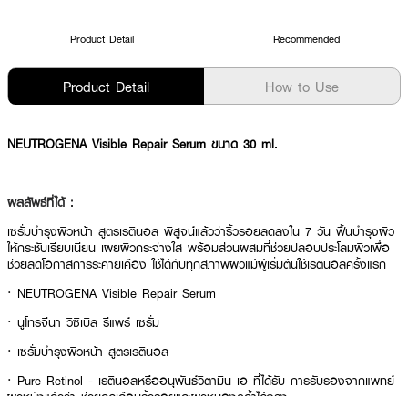
Product Detail
Recommended
Product Detail
How to Use
NEUTROGENA Visible Repair Serum ขนาด 30 ml.
ผลลัพธ์ที่ได้ :
เซรั่มบำรุงผิวหน้า สูตรเรตินอล พิสูจน์แล้วว่าริ้วรอยลดลงใน 7 วัน ฟื้นบำรุงผิว
ให้กระชับเรียบเนียน เผยผิวกระจ่างใส พร้อมส่วนผสมที่ช่วยปลอบประโลมผิวเพื่อ
ช่วยลดโอกาสการระคายเคือง ใช้ได้กับทุกสภาพผิวแม้ผู้เริ่มต้นใช้เรตินอลครั้งแรก
· NEUTROGENA Visible Repair Serum
· นูโทรจีนา วิซิเบิล รีแพร์ เซรั่ม
· เซรั่มบำรุงผิวหน้า สูตรเรตินอล
· Pure Retinol - เรตินอลหรืออนุพันธ์วิตามิน เอ ที่ได้รับ การรับรองจากแพทย์
ผิวหนังแล้วว่า ช่วยลดเลือนริ้วรอยและผิวหมองคล้ำได้จริง