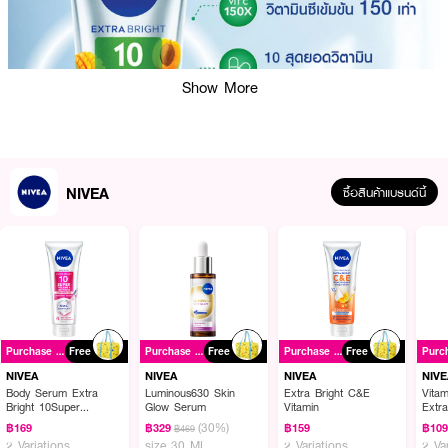
Show More
NIVEA
ซื้อสินค้าแบรนด์นี้
ผลลัพธ์ที่ได้ :
NIVEA 10 Super Vitamins Serum Youth Protect
เซรั่มบำรุงผิวกาย เนื้อ
Purchase ฿399+
Free
Purchase ฿399+
Free
Purchase ฿399+
Free
บางเบา เพื่อผิวดูอ่อนเยาว์ อิ่มฟู ดูกระจ่างใส เรียบเนียน และดูกระชับ สูตรผสาน
นวัตกรรม 10 สุดยอดวิตามินและอาหารผิว อุดมไปด้วยวิตามินซีเข้มข้น 150 เท่า
NIVEA
NIVEA
NIVEA
NIVE
ไนอาซินาไมด์, วิตามินเอ, โปร-บี5, บี9 และอี พร้อม SPF15 และ คอลลาเจน โพร
Body Serum Extra
Luminous630 Skin
Extra Bright C&E
Vita
Bright 10Super
Glow Serum
Vitamin
Extr
เทค
Vitamins & Skin Foods
(30%)
฿169
฿329
฿159
฿10
฿469
Glow Perfection
2 Variations
size 30 ML
2 Variations
2 Va