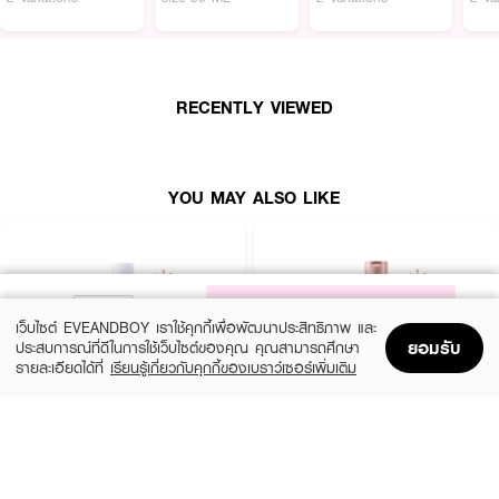
RECENTLY VIEWED
YOU MAY ALSO LIKE
NOTIFY ME
เว็บไซต์ EVEANDBOY เราใช้คุกกี้เพื่อพัฒนาประสิทธิภาพ และ
ยอมรับ
ประสบการณ์ที่ดีในการใช้เว็บไซต์ของคุณ คุณสามารถศึกษา
รายละเอียดได้ที่
เรียนรู้เกี่ยวกับคุกกี้ของเบราว์เซอร์เพิ่มเติม
Home
Home
Promotions
Promotions
Shopping Bag
Shopping Bag
Account
Account
CERAVE
EUCERIN
Daily Moisturizing Lotion
Spotless Brightening Skin Tone Perfecting
Body Lotion
฿290
• วิตามินซีเข้มข้น 150 เท่า ช่วยลดเลือนจุดด่างดำฝังลึก แก้ยาก ให้ดูกระจ่างใส
(10%)
฿531
฿590
size 88 ML