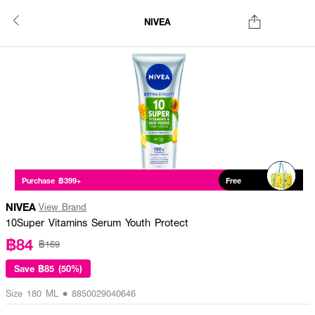
NIVEA
Purchase ฿399+
Free
NIVEA
View Brand
10Super Vitamins Serum Youth Protect
฿84
฿169
Save
฿85 (50%)
Size 180 ML • 8850029040646