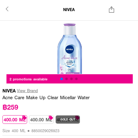
NIVEA
2 promotions available
NIVEA
View Brand
Acne Care Make Up Clear Micellar Water
฿259
400.00 ML
400.00 ML
400.00 ML
SOLD OUT
Size 400 ML • 8850029026923