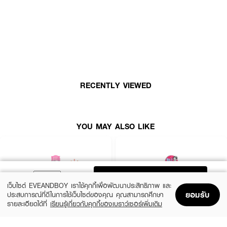
บูสท์ ลงลึกถึงร่องรูขุมขน ดูดจับเมคอัพและสิ่งสกปรกตกค้างให้หลุดออกอย่าง
ง่ายดาย ผิวสะอาดหมดจดเกลี้ยงเกลา ห่างไกล 10 ปัญหาผิว ได้แก่ สิวอุดตัน,
สิวผด, สิวเสี้ยน, รูขุมขนกว้าง, ผิวมัน, รูขุมขนอุดตัน, ผิวแห้งกร้าน, ผิวลอก
เป็นขุย, ผิวหมองคล้ำ และออกซิเจนในผิวลดลง
• ทำความสะอาดหมดจดเกลี้ยงเกลา ลงลึกถึงร่องรูขุมขน
• ลดการสะสมของแบคทีเรีย ซึ่งเป็นสาเหตุหนึ่งของสิว
• ผ่านการทดสอบโดยผู้เชี่ยวชาญด้านผิวพรรณและจักษุ ไม่ระคายผิวรอบดวงตา
RECENTLY VIEWED
• ไม่มีส่วนผสมของสารที่ก่อให้เกิดการระคายเคืองและอุดตัน
How To Use :
YOU MAY ALSO LIKE
• เท NIVEA Acne Care Make Up Clear Micellar Water ลงบนแผ่นสำลี
• ใช้สำลีเช็ดทำความสะอาดผิวหน้าอย่างเบามือ จนรู้สึกถึงความสะอาดหมดจด
ADD TO BAG
เว็บไซต์ EVEANDBOY เราใช้คุกกี้เพื่อพัฒนาประสิทธิภาพ และ
ยอมรับ
ประสบการณ์ที่ดีในการใช้เว็บไซต์ของคุณ คุณสามารถศึกษา
รายละเอียดได้ที่
เรียนรู้เกี่ยวกับคุกกี้ของเบราว์เซอร์เพิ่มเติม
Home
Home
Promotions
Promotions
Shopping Bag
Shopping Bag
Account
Account