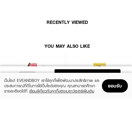
RECENTLY VIEWED
YOU MAY ALSO LIKE
ADD TO BAG
เว็บไซต์ EVEANDBOY เราใช้คุกกี้เพื่อพัฒนาประสิทธิภาพ และ
ยอมรับ
ประสบการณ์ที่ดีในการใช้เว็บไซต์ของคุณ คุณสามารถศึกษา
รายละเอียดได้ที่
เรียนรู้เกี่ยวกับคุกกี้ของเบราว์เซอร์เพิ่มเติม
Home
Home
Promotions
Promotions
Shopping Bag
Shopping Bag
Account
Account
MIZUMI
VASELINE
UV Bright Body Serum SPF50+ PA++++
Healthy Bright Sun + Pollution Protection
Serum SPF50+ PA++++
(50%)
฿195
฿390
฿289
size 180 ML
size 300 ML