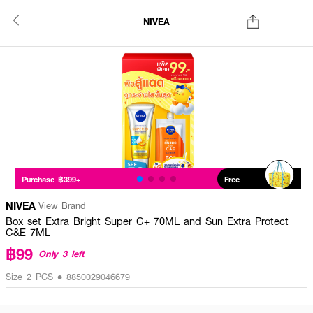
NIVEA
Purchase ฿399+
Free
NIVEA
View Brand
Box set Extra Bright Super C+ 70ML and Sun Extra Protect
C&E 7ML
฿99
Only 3 left
Size 2 PCS • 8850029046679