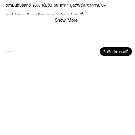
· วิตามินซีบริสุทธิ์ 95% เข้มข้น 50 เท่า** บูสต์ผิวใส*จากภายใน+
· กลูต้าไธโอน จัดการผิวหมองคล้ำให้ดูกระจ่างใส*ขึ้น
Show More
· ไนอาซินาไมด์ ลดรอยดำฝังลึก+
· FDA Registration No. : 11-1-6700010297
ซื้อสินค้าแบรนด์นี้
How To Use :
ทาให้ทั่วเรือนร่างเป็นประจำ ใช้ได้บ่อยครั้งตามต้องการ