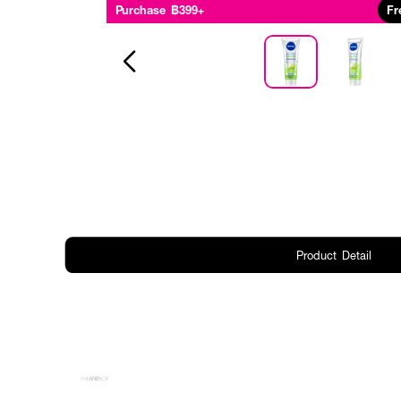
Purchase ฿399+
Fr
Product Detail