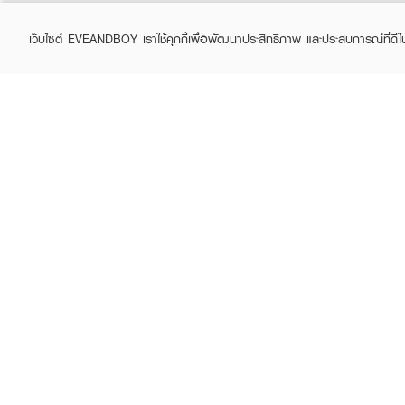
เว็บไซต์ EVEANDBOY เราใช้คุกกี้เพื่อพัฒนาประสิทธิภาพ และประสบการณ์ที่ดี
ABOUT EVEANDBOY
CUS
Brand story
Online
Privacy Policy
Find a
Terms and Conditions
Contac
Sell on EVEANDBOY
Whistleblowing