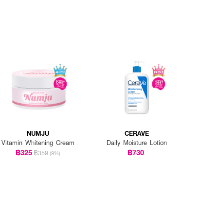
NUMJU
CERAVE
Vitamin Whitening Cream
Daily Moisture Lotion
฿325
฿730
฿359
(9%)