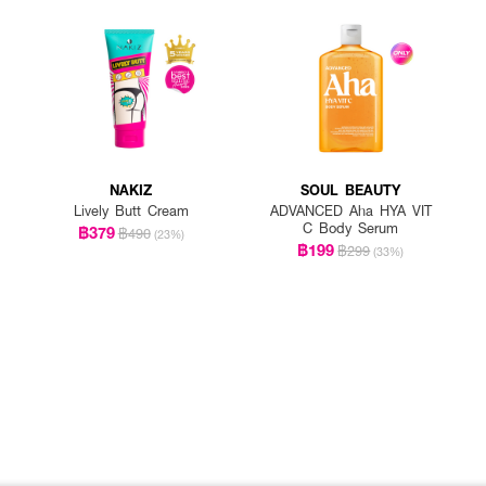
NAKIZ
SOUL BEAUTY
Lively Butt Cream
ADVANCED Aha HYA VIT
C Body Serum
฿379
฿490
(23%)
฿199
฿299
(33%)