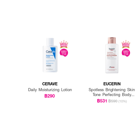
CERAVE
EUCERIN
Daily Moisturizing Lotion
Spotless Brightening Skin
Tone Perfecting Body
฿290
Lotion
฿531
฿590
(10%)