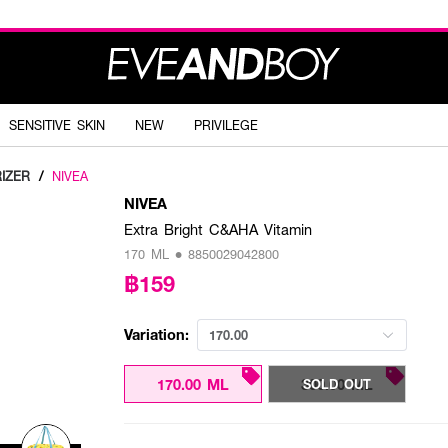
SENSITIVE SKIN
NEW
PRIVILEGE
IZER
/
NIVEA
NIVEA
Extra Bright C&AHA Vitamin
170 ML • 8850029042800
฿159
Variation:
170.00
170.00 ML
300.00 ML
SOLD OUT