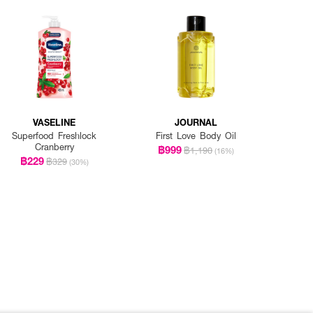
VASELINE
JOURNAL
Superfood Freshlock
First Love Body Oil
Cranberry
฿999
฿1,190
(16%)
฿229
฿329
(30%)