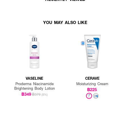
YOU MAY ALSO LIKE
VASELINE
CERAVE
Proderma Niacinamide
Moisturizing Cream
Brightening Body Lotion
฿225
฿349
฿379
(8%)