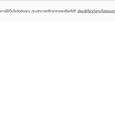
ในการใช้เว็บไซต์ของคุณ คุณสามารถศึกษารายละเอียดได้ที่
เรียนรู้เกี่ยวกับคุกกี้ของเบรา
TOMER CARE
EVEANDBOY MEMBER
 Shopping
Member registration
 store
t us