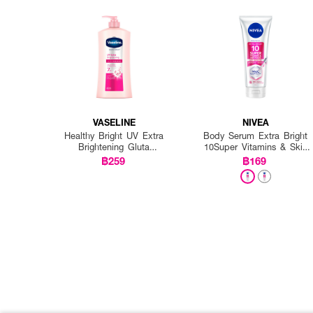
VASELINE
NIVEA
Healthy Bright UV Extra
Body Serum Extra Bright
Brightening Gluta
10Super Vitamins & Skin
Ceramide Lotion
Foods Glow Perfection
฿259
฿169