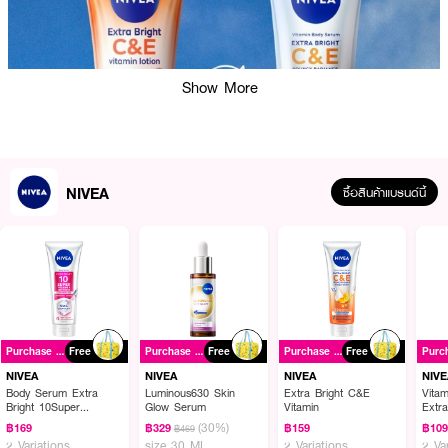
Show More
NIVEA
ซื้อสินค้าแบรนด์นี้
ผลลัพธ์ที่ได้ :
ครั้งแรกของวิตามินบำรุงผิวในรูปแบบโลชั่น เนื้อบางเบา ซึมเร็ว เต็มเปี่ยมด้วยพลัง
วิตามินซีเข้มข้นหลายชนิดที่เหนือกว่าวิตามินซีจากส้มธรรมชาติ ช่วยบูสท์ผิวให้ดูขาว
ใส และวิตามินอีเข้มข้นตรงเข้าบำรุงผิวทันที ปลุกผิวขาวใส ฉ่ำเด้ง เห็นผลใน 7 วัน
Purchase ฿399+
Free
Purchase ฿399+
Free
Purchase ฿399+
Free
NIVEA
NIVEA
NIVEA
NIVE
Body Serum Extra
Luminous630 Skin
Extra Bright C&E
Vita
• Vitamin C 50x เข้มข้น บูสท์ผิวให้ดูขาวกระจ่างใสขึ้นได้จริง
Bright 10Super
Glow Serum
Vitamin
Extr
Vitamins & Skin Foods
(30%)
฿169
฿329
฿159
฿10
฿469
• Vitamin E เข้มข้น บูสท์คืนความฉ่ำเด้งพร้อมมอบความชุ่มชื้นให้ผิวสัมผัสชุ่มฉ่ำ
Glow Perfection
2 Variations
size 30 ML
2 Variations
2 Va