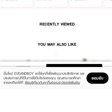
เปล่งประกายโกล์วใส
• เต็มเปี่ยมด้วยวิตามินซี 4 ชนิด จึงเหนือกว่าส้มธรรมชาติ ช่วยบำรุงผิวขาว...
กระจ่างใส
• ผสานวิตามินอี เข้มข้น บูสท์ความชุ่มชื้น ให้ผิวนุ่ม... ฉ่ำเด้ง
RECENTLY VIEWED
• พร้อม UV Filter ช่วยปกป้องผิวจากแสงแดด
• ผ่านการทดสอบจากผู้เชี่ยวชาญด้านผิวพรรณแล้ว
YOU MAY ALSO LIKE
• ขนาด 300 ml. x2
ADD TO BAG
เว็บไซต์ EVEANDBOY เราใช้คุกกี้เพื่อพัฒนาประสิทธิภาพ และ
ยอมรับ
ประสบการณ์ที่ดีในการใช้เว็บไซต์ของคุณ คุณสามารถศึกษา
รายละเอียดได้ที่
เรียนรู้เกี่ยวกับคุกกี้ของเบราว์เซอร์เพิ่มเติม
Home
Home
Promotions
Promotions
Shopping Bag
Shopping Bag
Account
Account
CERAVE
EUCERIN
Daily Moisturizing Lotion
Spotless Brightening Skin Tone Perfecting
Body Lotion
฿290
(10%)
฿531
฿590
size 88 ML