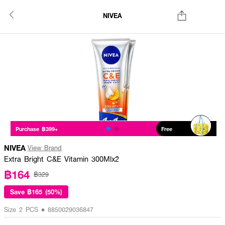
NIVEA
Purchase ฿399+
Free
NIVEA
View Brand
Extra Bright C&E Vitamin 300Mlx2
฿164
฿329
Save
฿165 (50%)
Size 2 PCS • 8850029036847