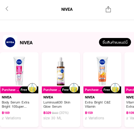
NIVEA
NIVEA
ซื้อสินค้าแบรนด์นี้
Purchase ฿399+
Free
Purchase ฿399+
Free
Purchase ฿399+
Free
NIVEA
NIVEA
NIVEA
NIVE
Body Serum Extra
Luminous630 Skin
Extra Bright C&E
Vita
Bright 10Super
Glow Serum
Vitamin
Extr
Vitamins & Skin Foods
(30%)
฿169
฿329
฿159
฿10
฿469
Glow Perfection
2 Variations
size 30 ML
2 Variations
2 Va