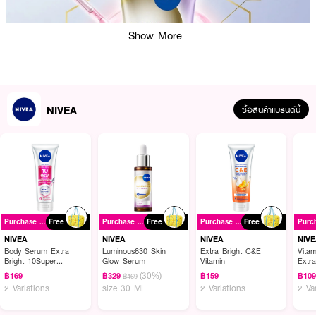
Show More
NIVEA
ซื้อสินค้าแบรนด์นี้
ผลลัพธ์ที่ได้ :
Purchase ฿399+
Free
Purchase ฿399+
Free
Purchase ฿399+
Free
NIVEA Luminous Skinglow Bubble Wash Foam
โฟมล้างหน้าเนื้อบับเบิ้ลที่
ช่วยทำความสะอาดผิวหน้าอย่างล้ำลึก พร้อมมอบความกระจ่างใสและควบคุมความ
NIVEA
NIVEA
NIVEA
NIVE
มันส่วนเกิน ด้วยส่วนผสมของ 6 Acid Complex, สารสกัดจากไข่มุก และคาร์นิ
Body Serum Extra
Luminous630 Skin
Extra Bright C&E
Vita
Bright 10Super
Glow Serum
Vitamin
Extr
ทีน
Vitamins & Skin Foods
(30%)
฿169
฿329
฿159
฿10
฿469
Glow Perfection
· ทำความสะอาดผิวหน้าอย่างล้ำลึก ขจัดสิ่งสกปรก ความมัน และคราบเมคอัพ
2 Variations
size 30 ML
2 Variations
2 Va
· ช่วยให้ผิวดูกระจ่างใสและลดเลือนจุดด่างดำ