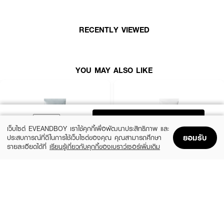
· ควบคุมความมันส่วนเกิน ลดปัญหาสิว
· อ่อนโยนต่อผิว ไม่ก่อให้เกิดการอุดตัน
RECENTLY VIEWED
· ปราศจากแอลกอฮอล์
· FDA Registration No. : 11-1-6700040420
YOU MAY ALSO LIKE
ADD TO BAG
เว็บไซต์ EVEANDBOY เราใช้คุกกี้เพื่อพัฒนาประสิทธิภาพ และ
ยอมรับ
ประสบการณ์ที่ดีในการใช้เว็บไซต์ของคุณ คุณสามารถศึกษา
รายละเอียดได้ที่
เรียนรู้เกี่ยวกับคุกกี้ของเบราว์เซอร์เพิ่มเติม
Home
Home
Promotions
Promotions
Shopping Bag
Shopping Bag
Account
Account
MEDIHEAL
CLEARNOSE
Derma Cream Pack Cleanser Rose
Acne Care Solution Cleanser
PDRN [Pore Firming]
(46%)
฿139
฿259
(45%)
฿549
฿999
size 150 G
size 243 G